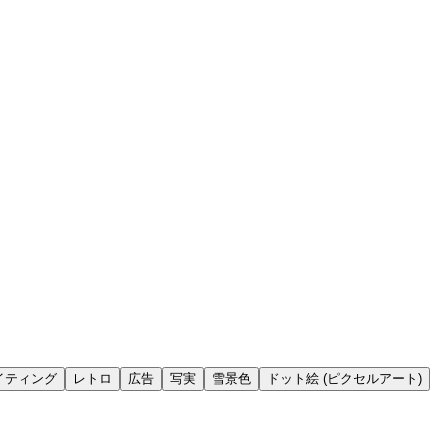
イティング
レトロ
広告
写実
雪景色
ドット絵 (ピクセルアート)