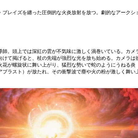
・ブレイズを纏った圧倒的な火炎放射を放つ。劇的なアークシ
導師。頭上では深紅の雲が不気味に激しく渦巻いている。カメ
向けて掲げると、杖の先端が強烈な光を放ち始める。カメラは
火花が螺旋状に舞い上がり、猛烈な勢いで蛇のようにうねる炎
アブラスト）が放たれ、その衝撃波で塵や火の粉が激しく舞い