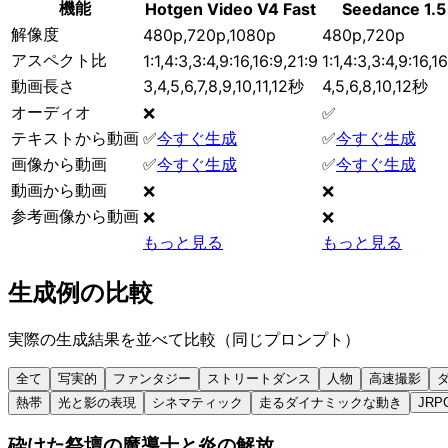
機能
Hotgen Video V4 Fast
Seedance 1.5
解像度
480p,720p,1080p
480p,720p
アスペクト比
1:1,4:3,3:4,9:16,16:9,21:9
1:1,4:3,3:4,9:16,1
動画長さ
3,4,5,6,7,8,9,10,11,12秒
4,5,6,8,10,12秒
オーディオ
❌
✅
テキストから動画
✅
今すぐ生成
✅
今すぐ生成
画像から動画
✅
今すぐ生成
✅
今すぐ生成
動画から動画
❌
❌
参考画像から動画
❌
❌
もっと見る
もっと見る
生成例の比較
実際の生成結果を並べて比較（同じプロンプト）
全て
写実的
ファンタジー
ストリートダンス
人物
高速撮影
熱帯
光と影の表現
シネマティック
走るダイナミックな動き
JRP
砕けた祭壇の魔導士と炎の解放