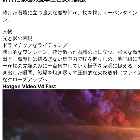
砕けた石壇に立つ強大な魔導師が、杖を掲げサーペンタイン
ン。
人物
光と影の表現
ドラマチックなライティング
映画的なワンシーン。砕け散った石壇の上に立つ、強大な魔
出す。魔導師は揺るぎない集中力で杖を握りしめ、地平線に
ーが杖の先端のみに一点集中していく様子を克明に捉える。
き出した瞬間、戦場を焼き尽くす圧倒的な火炎放射（ファイ
なクローズアップへ。
Hotgen Video V4 Fast