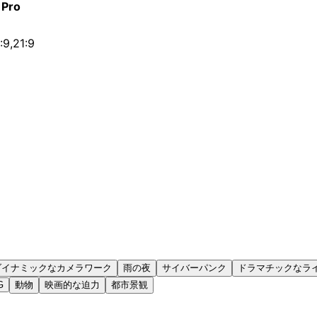
 Pro
6:9,21:9
ダイナミックなカメラワーク
雨の夜
サイバーパンク
ドラマチックなラ
G
動物
映画的な迫力
都市景観