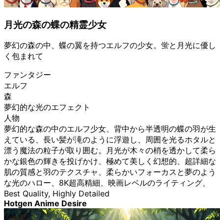
月光の森の蝶の精霊少女
夢幻の森の中、蝶の翼を持つエルフの少女。蛍と月光に優し
く包まれて
ファンタジー
エルフ
森
夢幻的な光のエフェクト
人物
夢幻的な森の中のエルフ少女、背中から半透明の蝶の羽が生
えている、長い髪が滝のように浮遊し、周囲を光るホタルと
漂う魔法の粒子が取り囲む。月光が木々の梢を透かして柔ら
かな銀色の輝きを投げかけ、極めて美しく幻想的、超詳細な
肌の質感と羽のテクスチャ、柔らかいフォーカスと夢のよう
な光のハロー、8K超高精細、映画レベルのライティング、
Best Quality, Highly Detailed
Hotgen Anime Desire