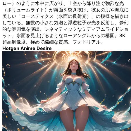
ロー）のように水中に広がり、上空から降り注ぐ強烈な光
（ボリュームライト）が海面を突き抜け、彼女の肌や海底に
美しい「コースティクス（水面の反射光）」の模様を描き出
している。無数の小さな気泡と浮遊粒子が光を反射し、夢幻
的な雰囲気を演出。シネマティックなミディアムワイドショ
ット、水面を見上げるようなローアングルからの構図。8K
超高解像度、極めて繊細な質感、フォトリアル。
Hotgen Anime Desire