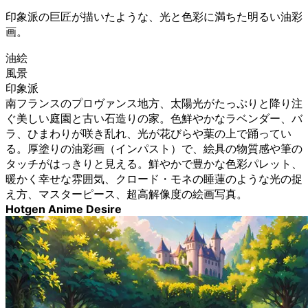
印象派の巨匠が描いたような、光と色彩に満ちた明るい油彩
画。
油絵
風景
印象派
南フランスのプロヴァンス地方、太陽光がたっぷりと降り注
ぐ美しい庭園と古い石造りの家。色鮮やかなラベンダー、バ
ラ、ひまわりが咲き乱れ、光が花びらや葉の上で踊ってい
る。厚塗りの油彩画（インパスト）で、絵具の物質感や筆の
タッチがはっきりと見える。鮮やかで豊かな色彩パレット、
暖かく幸せな雰囲気、クロード・モネの睡蓮のような光の捉
え方、マスターピース、超高解像度の絵画写真。
Hotgen Anime Desire