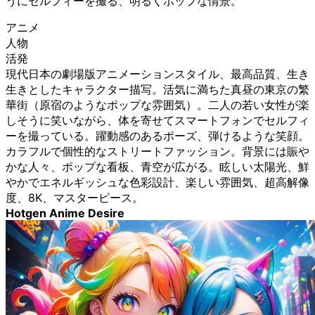
うにセルフィーを撮る、明るくポップな情景。
アニメ
人物
活発
現代日本の劇場版アニメーションスタイル、最高品質、生き
生きとしたキャラクター描写。活気に満ちた真昼の東京の繁
華街（原宿のようなポップな雰囲気）。二人の若い女性が楽
しそうに笑いながら、体を寄せてスマートフォンでセルフィ
ーを撮っている。躍動感のあるポーズ、弾けるような笑顔。
カラフルで個性的なストリートファッション。背景には賑や
かな人々、ポップな看板、青空が広がる。眩しい太陽光、鮮
やかでエネルギッシュな色彩設計、楽しい雰囲気、超高解像
度、8K、マスターピース。
Hotgen Anime Desire