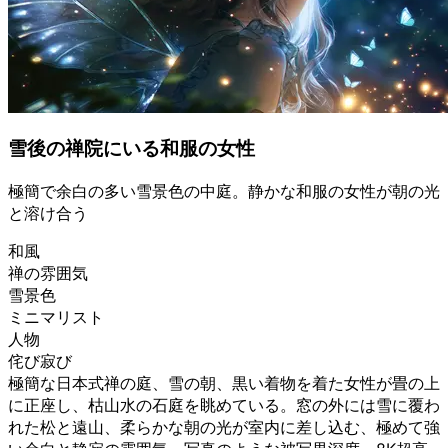
雪後の禅院にいる和服の女性
極簡で余白の多い雪景色の中庭。静かな和服の女性が朝の光
と溶け合う
和風
禅の雰囲気
雪景色
ミニマリスト
人物
侘び寂び
極簡な日本式禅の庭、雪の朝、黒い着物を着た女性が畳の上
に正座し、枯山水の石庭を眺めている。窓の外には雪に覆わ
れた松と遠山、柔らかな朝の光が室内に差し込む、極めて強