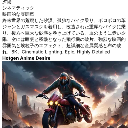
夕陽
シネマティック
映画的な雰囲気
終末世界の荒廃した砂漠、孤独なバイク乗り、ボロボロの革
ジャンとガスマスクを着用し、改造された重厚なバイクに乗
り、後方へ巨大な砂塵を巻き上げている。血のように赤い夕
陽、空には暗雲と残骸となった飛行機の破片、強烈な映画的
雰囲気と埃粒子のエフェクト、超詳細な金属質感と布の破
れ、8K、Cinematic Lighting, Epic, Highly Detailed
Hotgen Anime Desire