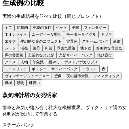
生成例の比較
実際の生成結果を並べて比較（同じプロンプト）
全て
幻想的
廃墟の荒野
ペット
夕陽
ファンタジー
ネオンライト
ムーディーな照明
モーターサイクル
キツネ
エルフ
夢幻的な光のエフェクト
雪景色
スチームパンク
油絵
シーン
活発
風景
和風
雰囲気重視
地下鉄
映画的な雰囲気
禅の雰囲気
工業的な光と影
光影サイバーパンク
侘び寂び
アニメ
人物
印象派
癒やし
ポストアポカリプス
ミニマリスト
ポスター
サイバーパンク
イラスト
森
ヴィンテージフューチャー
想像
夜の都市景観
シネマティック
機械
動物
可愛い
蒸気時計塔の女発明家
歯車と蒸気が絡み合う壮大な機械世界。ヴィクトリア調の女
発明家が没頭して作業する
スチームパンク