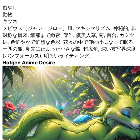
癒やし
動物
キツネ
メビウス（ジャン・ジロー）風, マキシマリズム, 神秘的, 非
対称な構図, 細部まで緻密, 傑作. 虞美人草, 菊, 百合, カミツ
レ, 色鮮やかで鮮烈な色彩. 花々の中で仰向けになって眠る
一匹の狐, 鼻先に止まった小さな蝶. 超広角, 深い被写界深度
(パンフォーカス), 明るいライティング.
Hotgen Anime Desire