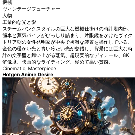
機械
ヴィンテージフューチャー
人物
工業的な光と影
スチームパンクスタイルの巨大な機械仕掛けの時計塔内部、
歯車と蒸気パイプがびっしり詰まり、片眼鏡をかけたヴィク
トリア朝の女性発明家が中央で複雑な装置を操作している。
金色の暖かい光と青い冷たい光が交錯し、背景には巨大な時
計の文字盤と舞い上がる蒸気、超現実的なディテール、8K
解像度、映画的なライティング、極めて高い質感、
Cinematic, Masterpiece
Hotgen Anime Desire