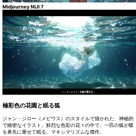
Midjourney NIJI 7
極彩色の花園と眠る狐
ジャン・ジロー（メビウス）のスタイルで描かれた、神秘的
で緻密なイラスト。鮮烈な色彩の花々の中で、一匹の狐が蝶
を鼻先に乗せて眠る、マキシマリズムな傑作。