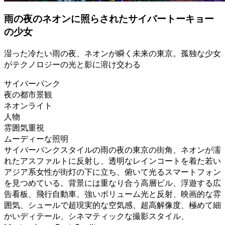
雨の夜のネオンに照らされたサイバートーキョー
の少女
湿った冷たい雨の夜、ネオンが瞬く未来の東京。孤独な少女
がテクノロジーの光と影に溶け交わる
サイバーパンク
夜の都市景観
ネオンライト
人物
雰囲気重視
ムーディーな照明
サイバーパンクスタイルの雨の夜の東京の街角、ネオンが濡
れたアスファルトに反射し、透明なレインコートを着た若い
アジア系女性が街灯の下に立ち、俯いて光るスマートフォン
を見つめている。背景には重なり合う高層ビル、浮遊する広
告看板、飛行自動車、強いボリューム光と反射、映画的な雰
囲気、シュールで超現実的な空気感、超高解像度、極めて細
かいディテール、シネマティックな撮影スタイル、