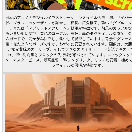
日本のアニメのデジタルイラストレーションスタイルの最上層。サイバー
代のグラフィックデザインが融合し、横長の広角構図、強い「ダブルエク
ー」または「スプリットスクリーン」効果が特徴です。前景のカラフルな
るい青い短い髪型、黄色のゴーグル、黄色と黒のタクティカルな衣装、金
ムガードで、前かがみに立ち、集中して警戒しています。背景のグレース
製：似たようなポーズですが、わずかに変更されています。画像は、大胆
と蛍光黄緑のストリップ、そして大きなスタイリッザード英語テキスト
れ、強い対角線とブロックの先行線が形成されています。エピックレゾ
ン、マスターピース、最高品質、8Kレンダリング、リッチな要素、極め
ラフィカルな照明が特徴です。