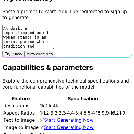
Paste a prompt to start. You'll be redirected to sign up
to generate.
Try it now
View examples
Capabilities & parameters
Explore the comprehensive technical specifications and
core functional capabilities of the model.
Feature
Specification
Resolutions
1k,2k,4k
Aspect Ratios
1:1,2:3,3:2,3:4,4:3,4:5,5:4,16:9,9:16,21:9
Text to Image
✅
Start Generating Now
Image to Image
✅
Start Generating Now