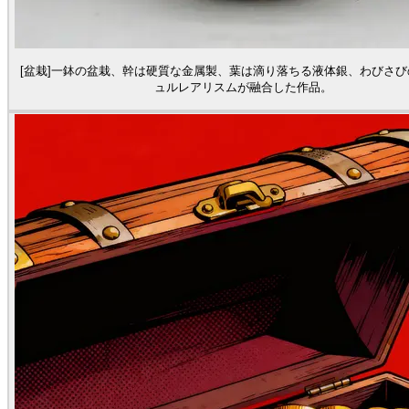
[盆栽]一鉢の盆栽、幹は硬質な金属製、葉は滴り落ちる液体銀、わびさび
ュルレアリスムが融合した作品。