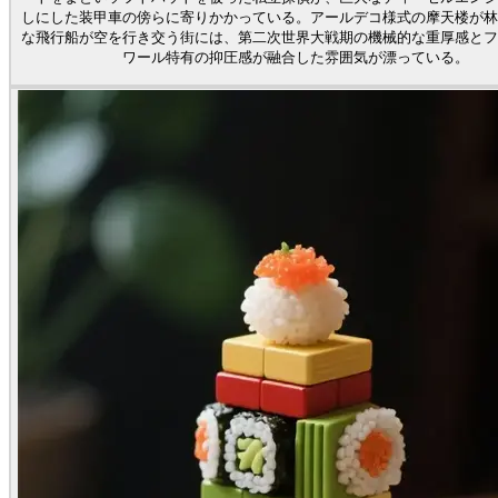
しにした装甲車の傍らに寄りかかっている。アールデコ様式の摩天楼が林
な飛行船が空を行き交う街には、第二次世界大戦期の機械的な重厚感とフ
ワール特有の抑圧感が融合した雰囲気が漂っている。