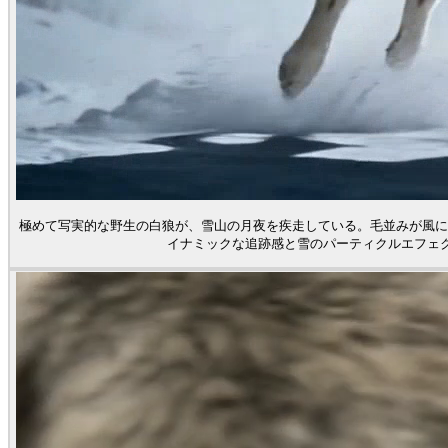
極めて写実的な野生の白狼が、雪山の月夜を疾走している。毛並みが風に
イナミックな追跡感と雪のパーティクルエフェクト、4K高フレー