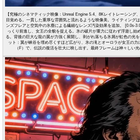
【究極のシネマティック映像：Unreal Engine 5.4、8Kレイトレ
目覚める。一貫した重厚な雰囲気と流れるような映像美。ライティングは
ンズフレアと空気中の氷塵による繊細なレンズ汚染効果を追加。 [0.0s-3
っくり前進し、女王の全貌を捉える。氷の破片が重力に従わず浮遊し始める。 
る。背後の巨大な龍の翼が力強く展開し、剥がれ落ちる氷屑が虹色の光を折射。カ
ット：翼が峡谷を埋め尽くすほど広がり、氷の滝とオーロラが女王の力に
（F）で、伝説の復活を壮大に映し出す。最終フレームは神々しい光