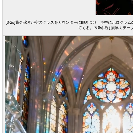
[0-2s]賞金稼ぎが空のグラスをカウンターに叩きつけ、空中にホログラ
てくる。[5-8s]彼は素早く