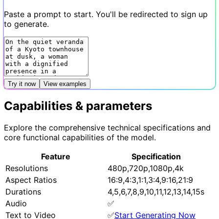
Paste a prompt to start. You'll be redirected to sign up
to generate.
Try it now
View examples
Capabilities & parameters
Explore the comprehensive technical specifications and
core functional capabilities of the model.
Feature
Specification
Resolutions
480p,720p,1080p,4k
Aspect Ratios
16:9,4:3,1:1,3:4,9:16,21:9
Durations
4,5,6,7,8,9,10,11,12,13,14,15s
Audio
✅
Text to Video
✅
Start Generating Now