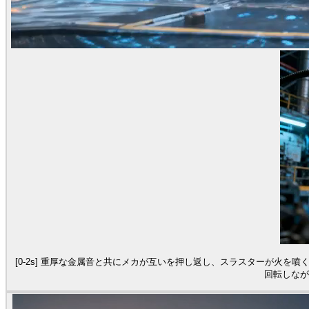
[0-2s] 重厚な金属音と共にメカが互いを押し返し、スラスターが火を噴
回転しなが