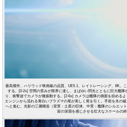
最高傑作、ハリウッド映画級の品質、UE5.1、レイトレーシング、8K
する。[0-2s] 空間の歪みが限界に達し、まばゆい閃光とともに巨大
り、衝撃波でカメラが微振動する。[2-6s] カメラは艦隊の側面を掠めるように高速
エンジンから流れる青白いプラズマの尾が美しく尾を引く。手前を氷の破片が
へと進む。光影の三層構造（背景：土星の巨体、中景：艦隊のシルエット
宙の深淵を感じさせる壮大なスケールの終