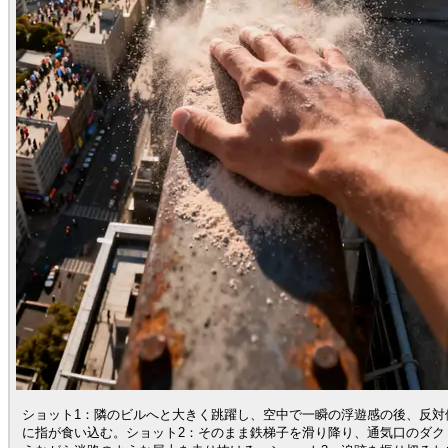
ショット1：隣のビルへと大きく跳躍し、空中で一瞬の浮遊感の後、反対
に指が食い込む。ショット2：そのまま鉄梯子を滑り降り、通気口のダク