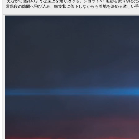
えながら迷路のような屋上を走り抜ける。ショット3：追跡を振り切るた
常階段の隙間へ飛び込み、螺旋状に落下しながらも着地を決める激しい手