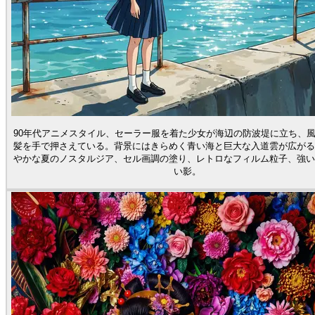
90年代アニメスタイル、セーラー服を着た少女が海辺の防波堤に立ち、
髪を手で押さえている。背景にはきらめく青い海と巨大な入道雲が広がる
やかな夏のノスタルジア、セル画調の塗り、レトロなフィルム粒子、強い
い影。