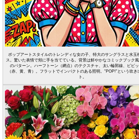
ポップアートスタイルのトレンディな女の子、特大のサングラスと水玉
ス。驚いた表情で頬に手を当てている。背景は鮮やかなコミックブック風
のパターン。ハーフトーン（網点）のテクスチャ、太い輪郭線、ビビッ
（赤、黄、青）。フラットでインパクトのある照明。"POP!"という吹き
ト。