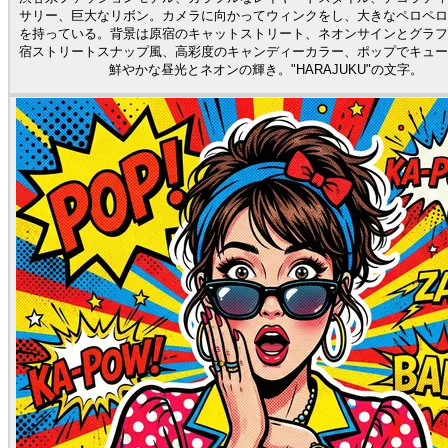
サリー、巨大なリボン。カメラに向かってウィンクをし、大きなペロペロ
を持っている。背景は原宿のキャットストリート、ネオンサインとグラフ
宿ストリートスナップ風、高彩度のキャンディーカラー、ポップでキュー
鮮やかな昼光とネオンの輝き。"HARAJUKU"の文字。