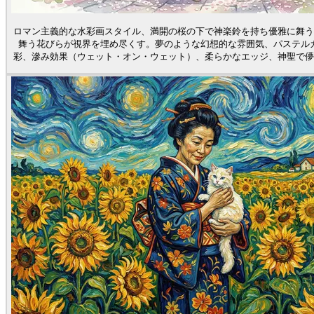
ロマン主義的な水彩画スタイル、満開の桜の下で神楽鈴を持ち優雅に舞う
舞う花びらが視界を埋め尽くす。夢のような幻想的な雰囲気、パステル
彩、滲み効果（ウェット・オン・ウェット）、柔らかなエッジ、神聖で儚