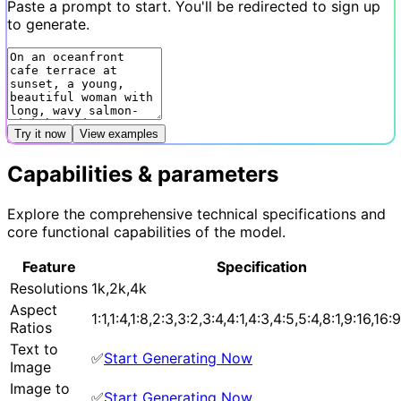
Paste a prompt to start. You'll be redirected to sign up
to generate.
Try it now
View examples
Capabilities & parameters
Explore the comprehensive technical specifications and
core functional capabilities of the model.
Feature
Specification
Resolutions
1k,2k,4k
Aspect
1:1,1:4,1:8,2:3,3:2,3:4,4:1,4:3,4:5,5:4,8:1,9:16,16:
Ratios
Text to
✅
Start Generating Now
Image
Image to
✅
Start Generating Now