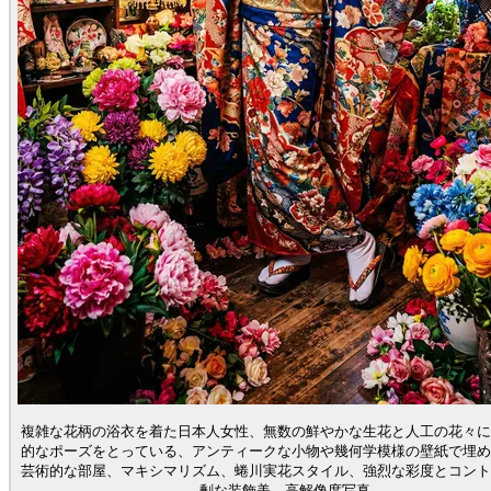
複雑な花柄の浴衣を着た日本人女性、無数の鮮やかな生花と人工の花々に
的なポーズをとっている、アンティークな小物や幾何学模様の壁紙で埋め
芸術的な部屋、マキシマリズム、蜷川実花スタイル、強烈な彩度とコント
剰な装飾美、高解像度写真。