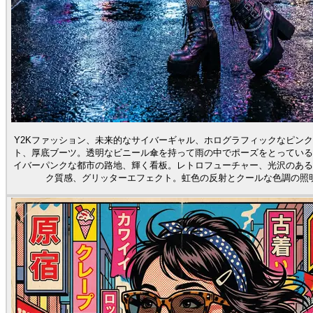
Y2Kファッション、未来的なサイバーギャル、ホログラフィックなピン
ト、厚底ブーツ。透明なビニール傘を持って雨の中でポーズをとっている
イバーパンクな都市の路地、輝く看板。レトロフューチャー、光沢のある
ク質感、グリッターエフェクト。虹色の反射とクールな色調の照