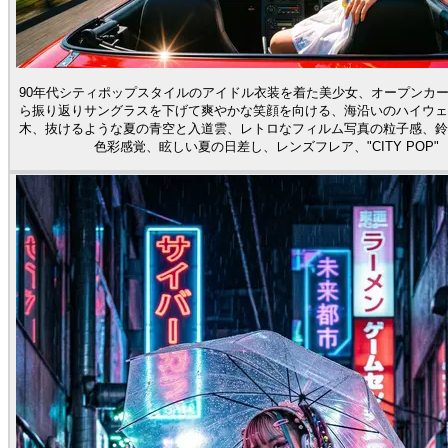
90年代シティポップスタイルのアイドル衣装を着た美少女、オープンカ
ら振り返りサングラスを下げて爽やかな笑顔を向ける、海沿いのハイウェ
木、抜けるような夏の青空と入道雲、レトロなフィルム写真の粒子感、鈴
色彩感覚、眩しい夏の日差し、レンズフレア、"CITY POP"