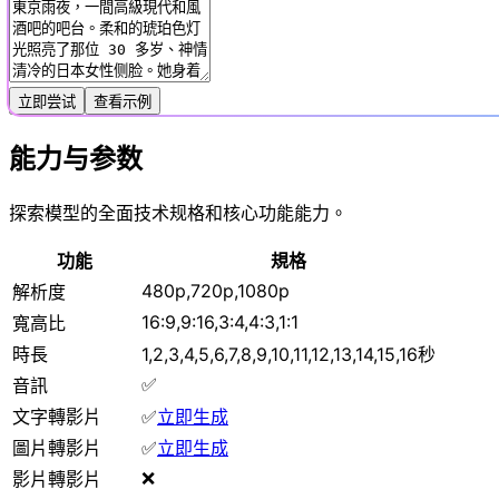
立即尝试
查看示例
能力与参数
探索模型的全面技术规格和核心功能能力。
功能
規格
480p,720p,1080p
解析度
16:9,9:16,3:4,4:3,1:1
寬高比
時長
1,2,3,4,5,6,7,8,9,10,11,12,13,14,15,16秒
✅
音訊
文字轉影片
✅
立即生成
圖片轉影片
✅
立即生成
❌
影片轉影片