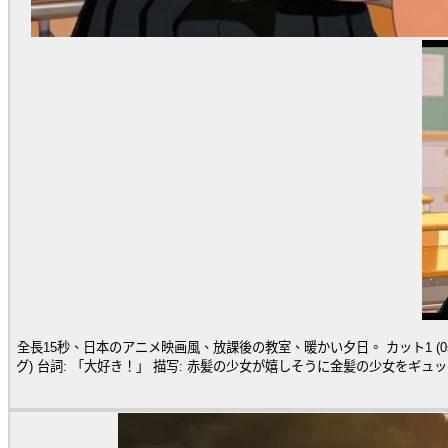
全長15秒、日本のアニメ映画風、放課後の教室、暖かい夕日。 カット1 (0s-5s: 談笑) 台詞: 「本当に君って最高なんだから！」 描写: 楽しそうに笑いながらお喋りする二人。窓から黄金色の光が差し込む。 カット2 (5s-10s: ハ
グ) 台詞: 「大好き！」 描写: 赤髪の少女が嬉しそうに金髪の少女をギュッと抱きしめる。親密な雰囲気。 カット3 (10s-15s: 照れ顔特写) 台詞: 「もー、急にどうしたのよ…」 描写: 抱きしめられた金髪の少女のアップ。頬を赤