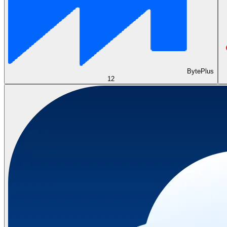
BytePlus
12