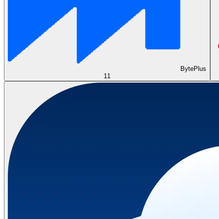
BytePlus
11