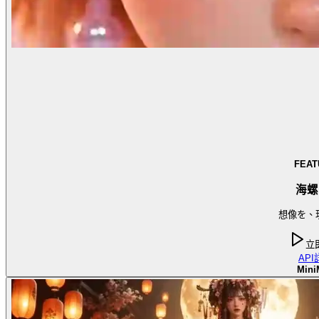
FEAT
海螺
想像を、
立
API
Mini