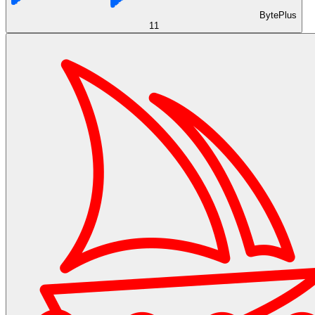
BytePlus
11