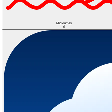
Midjourney
6