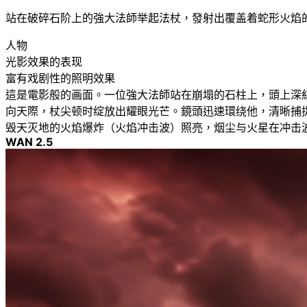
站在破碎石阶上的強大法師举起法杖，發射出覆盖着蛇形火焰
人物
光影效果的表现
富有戏剧性的照明效果
這是電影般的画面。一位強大法師站在崩塌的石柱上，頭上深
向天際，杖尖顿时绽放出耀眼光芒。鏡頭迅速環绕他，清晰捕
毁天灭地的火焰爆炸（火焰冲击波）照亮，烟尘与火星在冲击
WAN 2.5