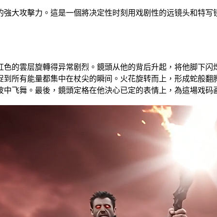
的強大攻擊力。這是一個將决定性时刻用戏剧性的远镜头和特写
紅色的雲层旋轉得异常剧烈。鏡頭从他的背后升起，将他脚下闪
捉到所有能量都集中在杖尖的瞬间。火花旋转而上，形成蛇般翻
波中飞舞。最後，鏡頭定格在他決心已定的表情上，為這場戏码