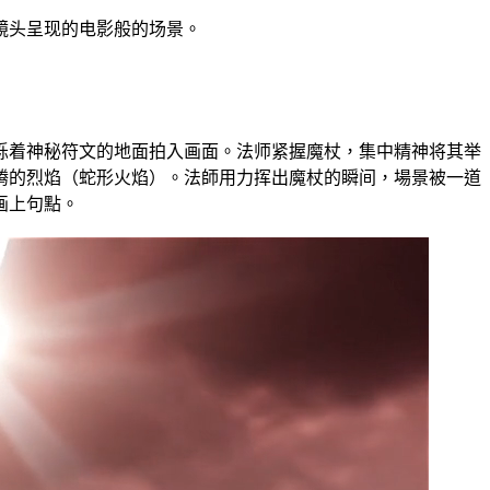
镜头呈现的电影般的场景。
烁着神秘符文的地面拍入画面。法师紧握魔杖，集中精神将其举
腾的烈焰（蛇形火焰）。法師用力挥出魔杖的瞬间，場景被一道
画上句點。