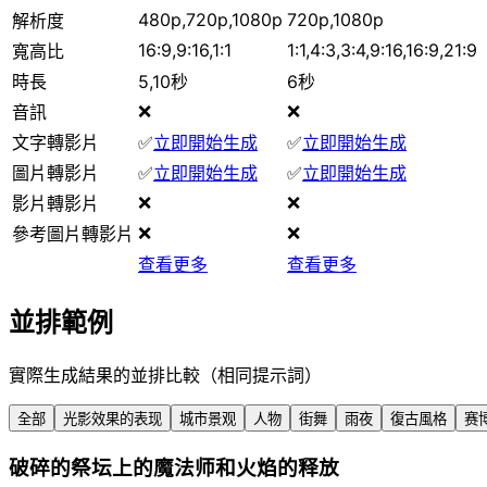
480p,720p,1080p
720p,1080p
解析度
16:9,9:16,1:1
1:1,4:3,3:4,9:16,16:9,21:9
寬高比
時長
5,10秒
6秒
❌
❌
音訊
文字轉影片
✅
立即開始生成
✅
立即開始生成
圖片轉影片
✅
立即開始生成
✅
立即開始生成
❌
❌
影片轉影片
❌
❌
參考圖片轉影片
查看更多
查看更多
並排範例
實際生成結果的並排比較（相同提示詞）
全部
光影效果的表现
城市景观
人物
街舞
雨夜
復古風格
赛
破碎的祭坛上的魔法师和火焰的释放