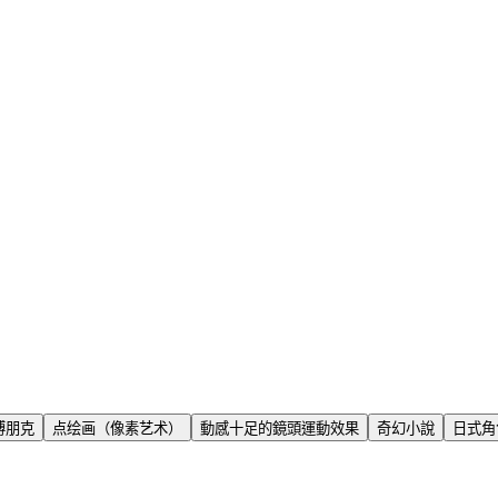
博朋克
点绘画（像素艺术）
動感十足的鏡頭運動效果
奇幻小說
日式角色