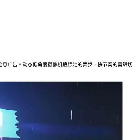
全息广告。动态低角度摄像机追踪她的舞步，快节奏的剪辑切