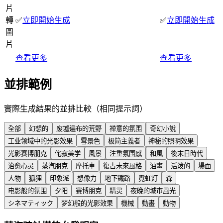
片
轉
✅
立即開始生成
✅
立即開始生成
圖
片
查看更多
查看更多
並排範例
實際生成結果的並排比較（相同提示詞）
全部
幻想的
废墟遍布的荒野
禅意的氛围
奇幻小說
工业领域中的光影效果
雪景色
极简主義者
神秘的照明效果
光影赛博朋克
侘寂美学
風景
注重氛围感
和風
後末日時代
治愈心灵
蒸汽朋克
摩托車
復古未來風格
油畫
活泼的
場面
人物
狐狸
印象派
想像力
地下鐵路
霓虹灯
森
电影般的氛围
夕阳
赛博朋克
精灵
夜晚的城市風光
シネマティック
梦幻般的光影效果
機械
動畫
動物