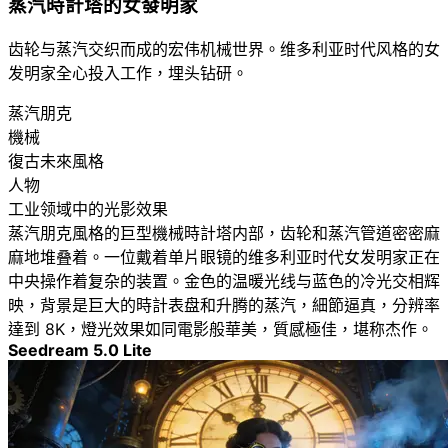
蒸汽時計塔的女發明家
齿轮与蒸汽交织而成的宏伟机械世界。维多利亚时代风格的女
发明家全心投入工作，埋头钻研。
蒸汽朋克
機械
復古未來風格
人物
工业领域中的光影效果
蒸汽朋克風格的巨型機械時計塔内部，齿轮和蒸汽管道密密麻
麻地堆叠着。一位戴着单片眼镜的维多利亚时代女发明家正在
中央操作着复杂的装置。金色的温暖光线与蓝色的冷光交相辉
映，背景是巨大的時計表盘和升腾的蒸汽，細節逼真，分辨率
達到 8K，燈光效果如同電影般華美，質感極佳，堪称杰作。
Seedream 5.0 Lite