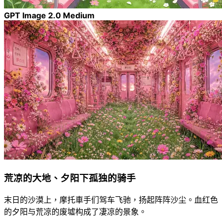
GPT Image 2.0 Medium
荒凉的大地、夕阳下孤独的骑手
末日的沙漠上，摩托車手们驾车飞驰，扬起阵阵沙尘。血红色
的夕阳与荒凉的废墟构成了凄凉的景象。