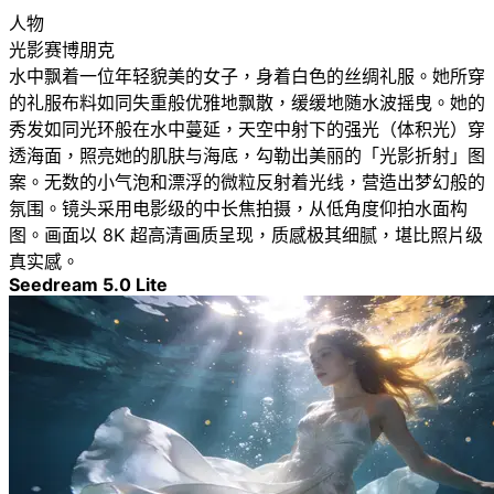
人物
光影赛博朋克
水中飘着一位年轻貌美的女子，身着白色的丝绸礼服。她所穿
的礼服布料如同失重般优雅地飘散，缓缓地随水波摇曳。她的
秀发如同光环般在水中蔓延，天空中射下的强光（体积光）穿
透海面，照亮她的肌肤与海底，勾勒出美丽的「光影折射」图
案。无数的小气泡和漂浮的微粒反射着光线，营造出梦幻般的
氛围。镜头采用电影级的中长焦拍摄，从低角度仰拍水面构
图。画面以 8K 超高清画质呈现，质感极其细腻，堪比照片级
真实感。
Seedream 5.0 Lite