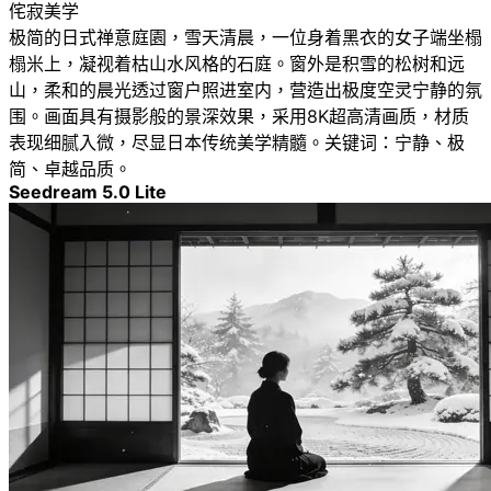
侘寂美学
极简的日式禅意庭園，雪天清晨，一位身着黑衣的女子端坐榻
榻米上，凝视着枯山水风格的石庭。窗外是积雪的松树和远
山，柔和的晨光透过窗户照进室内，营造出极度空灵宁静的氛
围。画面具有摄影般的景深效果，采用8K超高清画质，材质
表现细腻入微，尽显日本传统美学精髓。关键词：宁静、极
简、卓越品质。
Seedream 5.0 Lite