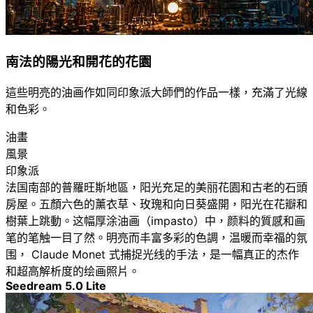
南法的陽光和開花的花園
這些明亮的油画作如同印象派大師們的作品一樣，充滿了光線
和色彩。
油畫
風景
印象派
法国南部的普羅旺斯地區，阳光充足的美丽花園和古老的石頭
房屋。五顏六色的薰衣草、玫瑰和向日葵盛開，阳光在花瓣和
樹葉上跳動。这幅厚涂油画（impasto）中，颜料的質感和画
笔的笔触一目了然。明亮而丰富多彩的色調，温暖而幸福的氛
围， Claude Monet 式捕捉光线的手法，是一幅真正的杰作
和超高解析度的绘画照片。
Seedream 5.0 Lite