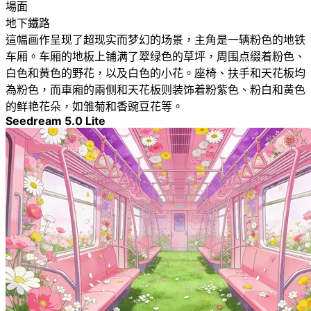
場面
地下鐵路
這幅画作呈现了超现实而梦幻的场景，主角是一辆粉色的地铁
车厢。车厢的地板上铺满了翠绿色的草坪，周围点缀着粉色、
白色和黄色的野花，以及白色的小花。座椅、扶手和天花板均
為粉色，而車廂的兩侧和天花板则装饰着粉紫色、粉白和黄色
的鲜艳花朵，如雏菊和香豌豆花等。
Seedream 5.0 Lite