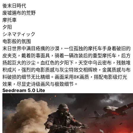
後末日時代
废墟遍布的荒野
摩托車
夕阳
シネマティック
电影般的氛围
末日世界中满目疮痍的沙漠，一位孤独的摩托车手身着破旧的
皮夹克，戴着防毒面具，骑着一辆改装后的重型摩托车，后方
扬起巨大的沙尘。血红色的夕阳下，天空中乌云密布，残骸堆
积成片，强烈的电影质感与灰尘特效交相辉映，金属质感与布
料破损的细节无比精细。画面采用8K画质，搭配电影级灯光
效果，尽显史诗级画风与极致细节。
Seedream 5.0 Lite