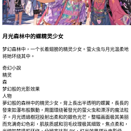
月光森林中的蝶精灵少女
梦幻森林中，一个长着翅膀的精灵少女。萤火虫与月光温柔地
将她环绕其中。
奇幻小說
精灵
森
梦幻般的光影效果
人物
夢幻般的森林中的精灵少女，背上長出半透明的蝶翼，長長的
發束如瀑布般飘動，周圍環绕著發光的萤火虫和漂浮的魔法粒
子。月光透過樹冠投射出柔和的銀色光芒，整幅画面极其美丽
而充满奇幻色彩，肌肤质感和羽毛纹理极其細致，焦点柔和，
光線如梦境般环绕，分辨率达到 8K，灯光效果堪比电影级