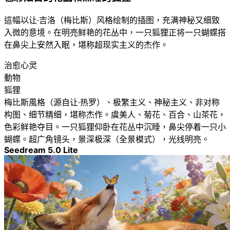
這幅以让·吉洛（梅比斯）风格绘制的插图，充满神秘又细致
入微的意境。在明亮鲜艳的花丛中，一只狐狸正将一只蝴蝶搭
在鼻尖上安然入眠，堪称超现实主义的杰作。
治愈心灵
動物
狐狸
梅比斯風格（源自让·热罗）、极繁主义、神秘主义、非对称
构图、细节精细，堪称杰作。虞美人、菊花、百合、山茶花，
色彩鲜艳夺目。一只狐狸仰卧在花丛中沉睡，鼻尖停着一只小
蝴蝶。超广角镜头，景深极深（全景模式），光线明亮。
Seedream 5.0 Lite