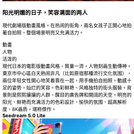
阳光明媚的日子，笑容满面的两人
現代劇場版動畫風格。在热闹的街角，兩名女孩子正開心地拍
著自拍照，整個場景明亮又充满活力。
動畫
人物
活泼的
現代日本的電影版動畫风格，質量一流，人物刻画生動傳神。
東京市中心區白天熱闹非凡（比如原宿那種流行文化氛围），
兩位年轻女性開心地笑着靠在一起，用手機拍自拍照。動感十
足的姿势，灿烂的笑容。色彩鲜艳、风格独特的街头服裝。背
景則是熙熙攘攘的人群、醒目的廣告牌和開阔的天空。明亮的
阳光、鲜艳而充满活力的色彩設計、愉快的氛围、超高解析
度、8K画质，堪称傑作。
Seedream 5.0 Lite