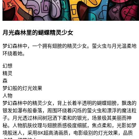
月光森林里的蝴蝶精灵少女
梦幻森林中，一个拥有翅膀的精灵少女。萤火虫与月光温柔地
环绕着她。
幻想
精灵
森
梦幻般的灯光效果
人物
梦幻森林中的精灵少女，背上长着半透明的蝴蝶翅膀，飘逸的
银发如瀑布般垂落，周围环绕着闪烁的萤火虫和漂浮的魔法粒
子。月光透过林间树冠洒下柔和的银光，场景极其美丽而神
秘。人物肌肤纹理与翅膀质感极度细腻，焦点柔和，光影如梦
境般迷人，采用8K超高清画质，电影级别的灯光效果，品质