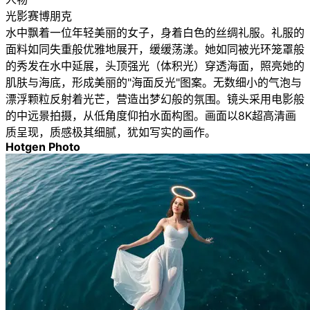
光影赛博朋克
水中飘着一位年轻美丽的女子，身着白色的丝绸礼服。礼服的
面料如同失重般优雅地展开，缓缓荡漾。她如同被光环笼罩般
的秀发在水中延展，头顶强光（体积光）穿透海面，照亮她的
肌肤与海底，形成美丽的"海面反光"图案。无数细小的气泡与
漂浮颗粒反射着光芒，营造出梦幻般的氛围。镜头采用电影般
的中远景拍摄，从低角度仰拍水面构图。画面以8K超高清画
质呈现，质感极其细腻，犹如写实的画作。
Hotgen Photo