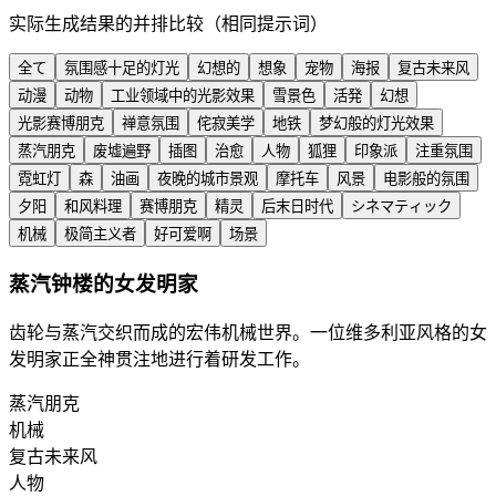
实际生成结果的并排比较（相同提示词）
全て
氛围感十足的灯光
幻想的
想象
宠物
海报
复古未来风
动漫
动物
工业领域中的光影效果
雪景色
活発
幻想
光影赛博朋克
禅意氛围
侘寂美学
地铁
梦幻般的灯光效果
蒸汽朋克
废墟遍野
插图
治愈
人物
狐狸
印象派
注重氛围
霓虹灯
森
油画
夜晚的城市景观
摩托车
风景
电影般的氛围
夕阳
和风料理
赛博朋克
精灵
后末日时代
シネマティック
机械
极简主义者
好可爱啊
场景
蒸汽钟楼的女发明家
齿轮与蒸汽交织而成的宏伟机械世界。一位维多利亚风格的女
发明家正全神贯注地进行着研发工作。
蒸汽朋克
机械
复古未来风
人物