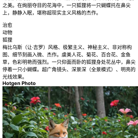
之美。在绚丽夺目的花海中，一只狐狸将一只蝴蝶托在鼻尖
上，静静入眠，堪称超现实主义风格的杰作。
治愈
动物
狐狸
梅比乌斯（让·吉罗）风格、极繁主义、神秘主义、非对称构
图、细节刻画入微、杰作。虞美人花、菊花、百合花、金鱼
草，色彩明艳而强烈。一只仰面而卧的狐狸身处花丛中，鼻尖
停着一只小蝴蝶。超广角镜头、深景深（全景模式）、明亮的
光线效果。
Hotgen Photo