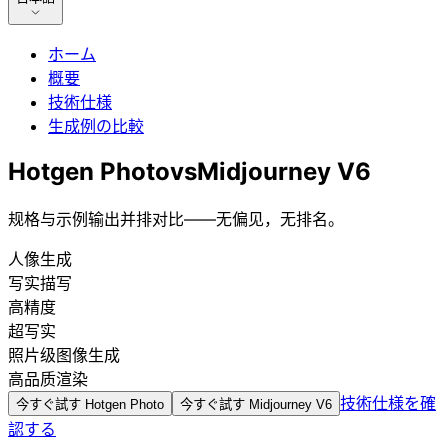
ホーム
概要
技術仕様
生成例の比較
Hotgen Photo
vs
Midjourney V6
规格与示例输出并排对比——无偏见，无排名。
人像生成
写实描写
高精度
超写实
照片级图像生成
高品质渲染
技術仕様を確
今すぐ試す
Hotgen Photo
今すぐ試す
Midjourney V6
認する