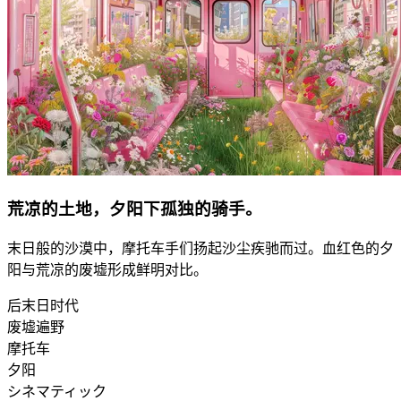
荒凉的土地，夕阳下孤独的骑手。
末日般的沙漠中，摩托车手们扬起沙尘疾驰而过。血红色的夕
阳与荒凉的废墟形成鲜明对比。
后末日时代
废墟遍野
摩托车
夕阳
シネマティック