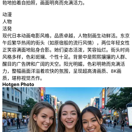
勃地拍着自拍照，画面明亮而充满活力。
动漫
人物
活発
现代日本动画电影风格，品质卓越，人物刻画生动鲜活。东京
午后繁华热闹的街头（如原宿般的流行风情），两位年轻女性
正笑容满面地贴身合影。她们姿态活泼，笑容灿烂。街头时尚
风格多样，色彩斑斓、个性十足。背景中是熙熙攘攘的人群、
醒目的广告牌和广阔的天空。阳光明媚，色彩明艳而充满活
力，整幅画面洋溢着欢快的氛围，呈现超高清画质、8K画
质，堪称视觉杰作。
Hotgen Photo