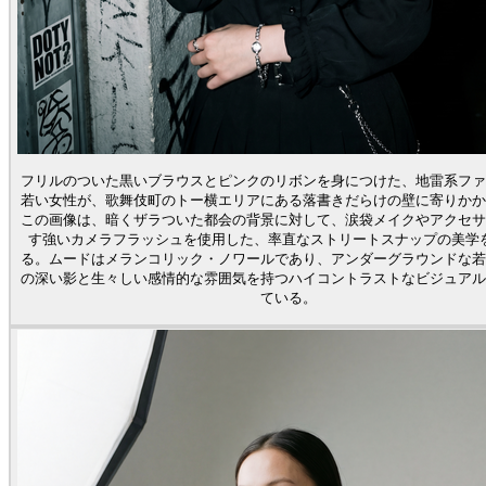
フリルのついた黒いブラウスとピンクのリボンを身につけた、地雷系ファ
若い女性が、歌舞伎町のトー横エリアにある落書きだらけの壁に寄りかか
この画像は、暗くザラついた都会の背景に対して、涙袋メイクやアクセサ
す強いカメラフラッシュを使用した、率直なストリートスナップの美学
る。ムードはメランコリック・ノワールであり、アンダーグラウンドな若
の深い影と生々しい感情的な雰囲気を持つハイコントラストなビジュアル
ている。