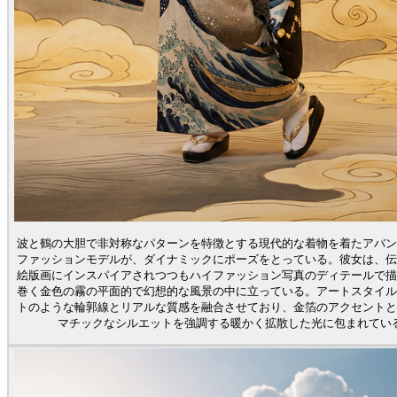
波と鶴の大胆で非対称なパターンを特徴とする現代的な着物を着たアバン
ファッションモデルが、ダイナミックにポーズをとっている。彼女は、伝
絵版画にインスパイアされつつもハイファッション写真のディテールで描
巻く金色の霧の平面的で幻想的な風景の中に立っている。アートスタイル
トのような輪郭線とリアルな質感を融合させており、金箔のアクセントと
マチックなシルエットを強調する暖かく拡散した光に包まれてい