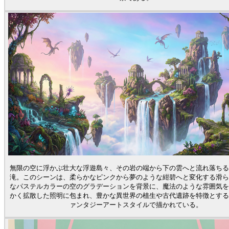
無限の空に浮かぶ壮大な浮遊島々、その岩の端から下の雲へと流れ落ちる
滝。このシーンは、柔らかなピンクから夢のような紺碧へと変化する滑ら
なパステルカラーの空のグラデーションを背景に、魔法のような雰囲気を
かく拡散した照明に包まれ、豊かな異世界の植生や古代遺跡を特徴とする
ァンタジーアートスタイルで描かれている。