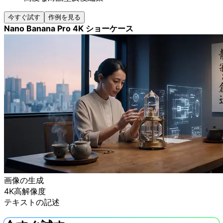
今すぐ試す
作例を見る
Nano Banana Pro 4K ショーケース
画像の生成
4K高解像度
テキストの記述