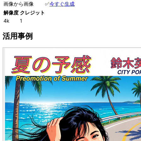
画像から画像
✅
今すぐ生成
解像度
クレジット
4k
1
活用事例