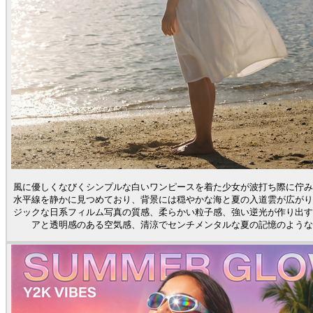
風に優しくなびくシンプルな白いワンピースを着た少女が波打ち際に佇み
水平線を静かに見つめており、背景には穏やかな海と夏の入道雲が広がり
ジックな日系フィルム写真の質感、柔らかい粒子感、強い逆光が作り出す
アと透明感のある空気感、清涼でセンチメンタルな夏の記憶のような