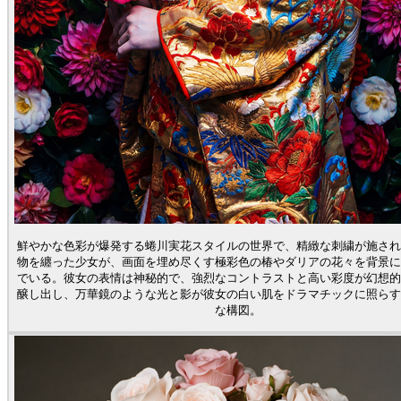
鮮やかな色彩が爆発する蜷川実花スタイルの世界で、精緻な刺繍が施され
物を纏った少女が、画面を埋め尽くす極彩色の椿やダリアの花々を背景に
でいる。彼女の表情は神秘的で、強烈なコントラストと高い彩度が幻想的
醸し出し、万華鏡のような光と影が彼女の白い肌をドラマチックに照らす
な構図。