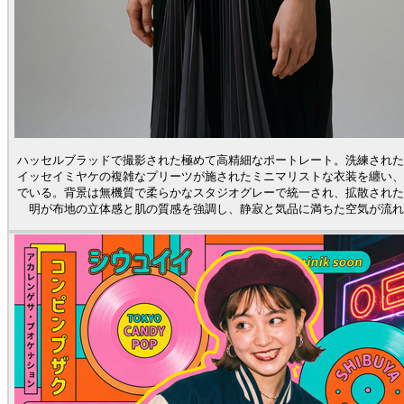
ハッセルブラッドで撮影された極めて高精細なポートレート。洗練された
イッセイミヤケの複雑なプリーツが施されたミニマリストな衣装を纏い、
でいる。背景は無機質で柔らかなスタジオグレーで統一され、拡散された
明が布地の立体感と肌の質感を強調し、静寂と気品に満ちた空気が流れ