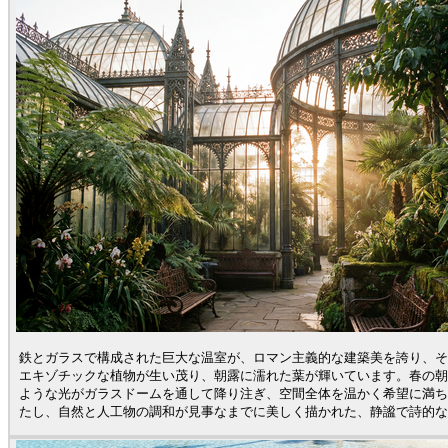
鉄とガラスで構成された巨大な温室が、ロマン主義的な建築美を誇り、そ
エキゾチックな植物が生い茂り、朝露に濡れた葉が輝いています。春の朝
ような光がガラスドームを通して降り注ぎ、空間全体を温かく希望に満ち
たし、自然と人工物の調和が見事なまでに美しく描かれた、静謐で詩的な