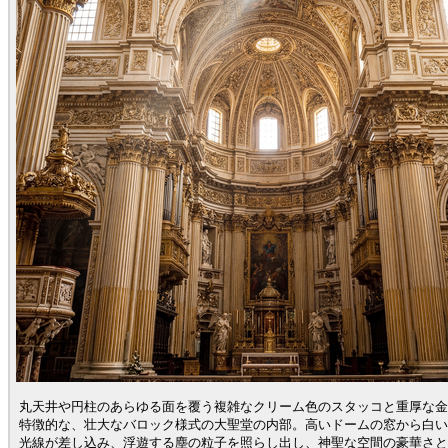
丸天井や円柱のあらゆる面を覆う複雑なクリーム色のスタッコと重厚な金
特徴的な、壮大なバロック様式の大聖堂の内部。高いドームの窓から白い
光線が差し込み、浮遊する塵の粒子を照らし出し、神聖な空間の豪華さと