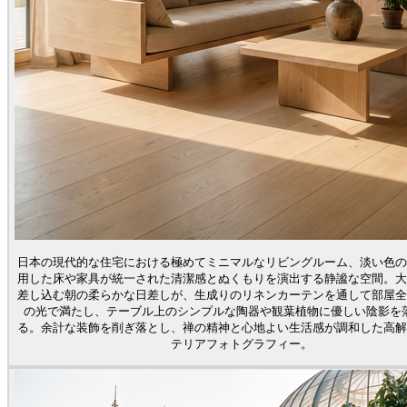
日本の現代的な住宅における極めてミニマルなリビングルーム、淡い色の
用した床や家具が統一された清潔感とぬくもりを演出する静謐な空間。大
差し込む朝の柔らかな日差しが、生成りのリネンカーテンを通して部屋全
の光で満たし、テーブル上のシンプルな陶器や観葉植物に優しい陰影を
る。余計な装飾を削ぎ落とし、禅の精神と心地よい生活感が調和した高解
テリアフォトグラフィー。