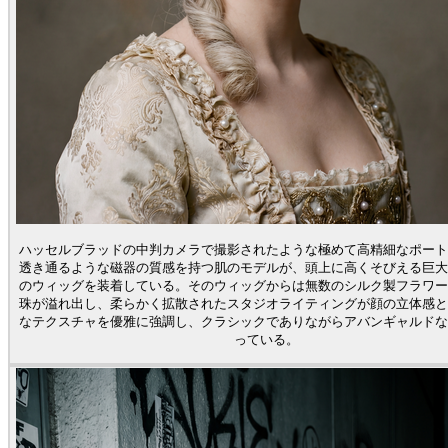
ハッセルブラッドの中判カメラで撮影されたような極めて高精細なポート
透き通るような磁器の質感を持つ肌のモデルが、頭上に高くそびえる巨大
のウィッグを装着している。そのウィッグからは無数のシルク製フラワー
珠が溢れ出し、柔らかく拡散されたスタジオライティングが顔の立体感と
なテクスチャを優雅に強調し、クラシックでありながらアバンギャルドな
っている。