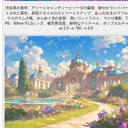
渋谷系の美学、アソートキャンディーとソーダの爆発、鮮やかでハイパー
トされた昼光、原宿スタイルのストリートスナップ、あふれ出るカラフル
ラスのラムネ瓶、きらめく光の反射、高いコントラスト、マクロ撮影、Can
R5、50mm f/1.2レンズ、被写界深度、鮮明なディテール、ポップカルチャ
ar 2:3 --s 750 --v 6.0