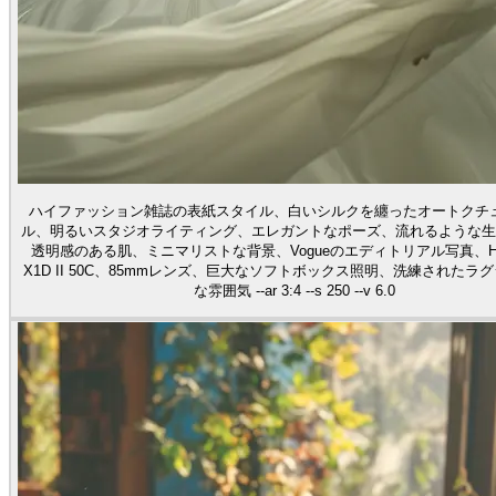
ハイファッション雑誌の表紙スタイル、白いシルクを纏ったオートクチ
ル、明るいスタジオライティング、エレガントなポーズ、流れるような生
透明感のある肌、ミニマリストな背景、Vogueのエディトリアル写真、Hass
X1D II 50C、85mmレンズ、巨大なソフトボックス照明、洗練されたラ
な雰囲気 --ar 3:4 --s 250 --v 6.0