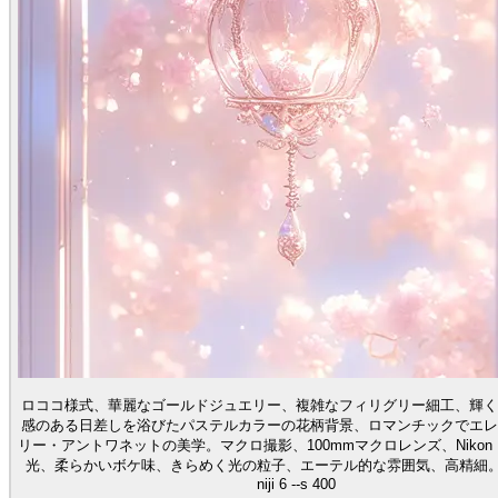
ロココ様式、華麗なゴールドジュエリー、複雑なフィリグリー細工、輝く
感のある日差しを浴びたパステルカラーの花柄背景、ロマンチックでエレ
リー・アントワネットの美学。マクロ撮影、100mmマクロレンズ、Nikon 
光、柔らかいボケ味、きらめく光の粒子、エーテル的な雰囲気、高精細。 --ar 
niji 6 --s 400