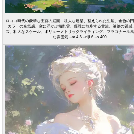
ロココ時代の豪華な王宮の庭園、壮大な建築、整えられた生垣、金色の門
カラーの空気感、空に浮かぶ積乱雲、優雅に散歩する貴族、油絵の質感
ズ、壮大なスケール、ボリューメトリックライティング、フラゴナール風
な雰囲気 --ar 4:3 --niji 6 --s 400