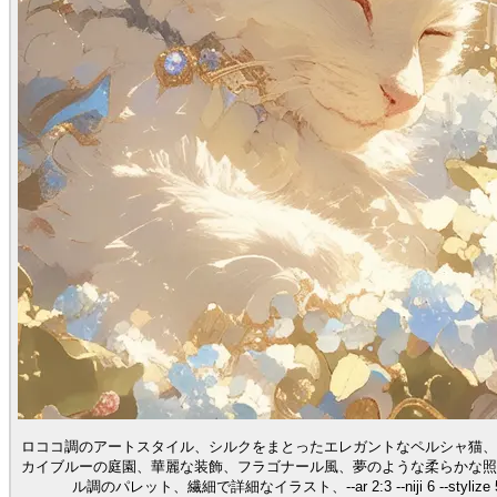
ロココ調のアートスタイル、シルクをまとったエレガントなペルシャ猫、
カイブルーの庭園、華麗な装飾、フラゴナール風、夢のような柔らかな照
ル調のパレット、繊細で詳細なイラスト、--ar 2:3 --niji 6 --stylize 