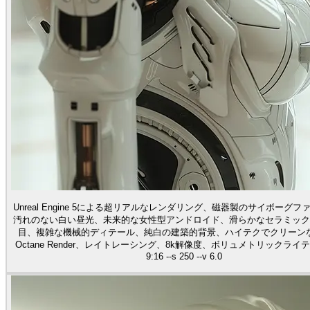
Unreal Engine 5による超リアルなレンダリング、磁器製のサイボーグ
汚れのない白い昼光、未来的な女性型アンドロイド、滑らかなセラミック
目、複雑な機械的ディテール、純白の建築的背景、ハイテクでクリーン
Octane Render、レイトレーシング、8k解像度、ボリュメトリックライティ
9:16 --s 250 --v 6.0