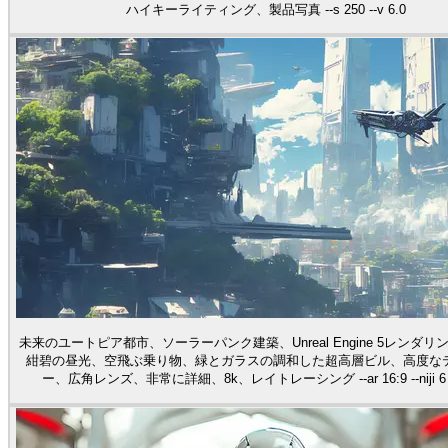
ハイキーライティング、製品写真 --s 250 --v 6.0
未来のユートピア都市、ソーラーパンク建築、Unreal Engine 5レンダ
紺碧の昼光、空飛ぶ乗り物、緑とガラスの調和した超高層ビル、高度な
ー、広角レンズ、非常に詳細、8k、レイトレーシング --ar 16:9 --niji 6 --