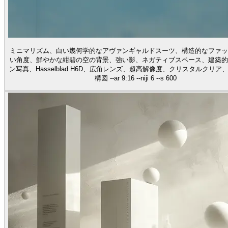
ミニマリズム、白い幾何学的なアヴァンギャルドスーツ、構造的なファッ
い角度、鮮やかな紺碧の空の背景、強い影、ネガティブスペース、建築的
ン写真、Hasselblad H6D、広角レンズ、超高解像度、クリスタルクリア
構図 --ar 9:16 --niji 6 --s 600