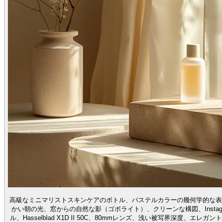
高級なミニマリストスキンケアのボトル、パステルカラーの幾何学的な表
かい朝の光、窓からの自然な影（ゴボライト）、クリーンな構図、Instag
ル、Hasselblad X1D II 50C、80mmレンズ、浅い被写界深度、エレガ