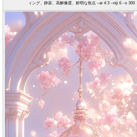
ィング、静寂、高解像度、鮮明な焦点 --ar 4:3 --niji 6 --s 300