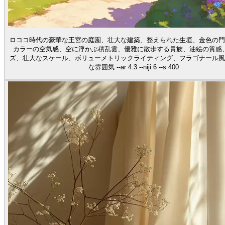
ロココ時代の豪華な王宮の庭園、壮大な建築、整えられた生垣、金色の門
カラーの空気感、空に浮かぶ積乱雲、優雅に散歩する貴族、油絵の質感
ズ、壮大なスケール、ボリューメトリックライティング、フラゴナール風
な雰囲気 --ar 4:3 --niji 6 --s 400