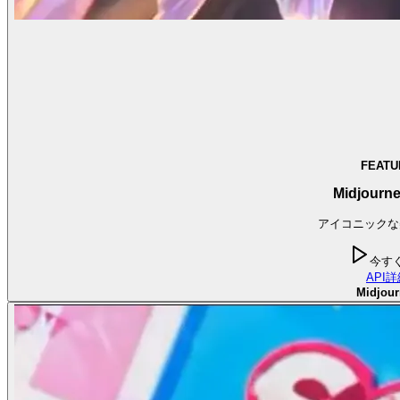
FEATU
Midjourne
アイコニックな
今す
API
詳
Midjour