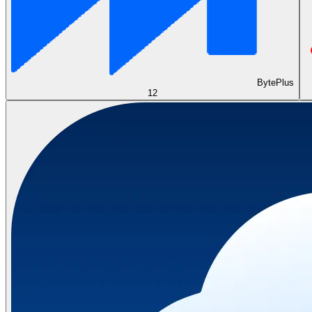
BytePlus
12