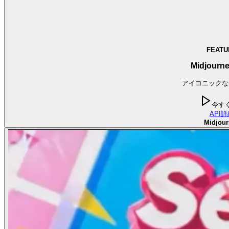
FEATU
Midjourne
アイコニックな
今す
API
詳
Midjour