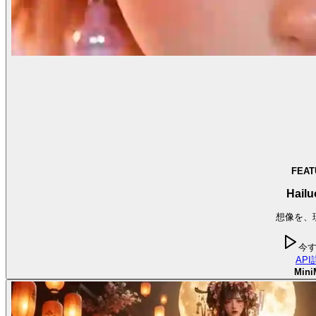
FEAT
Hailu
想像を、
今
API
Mini