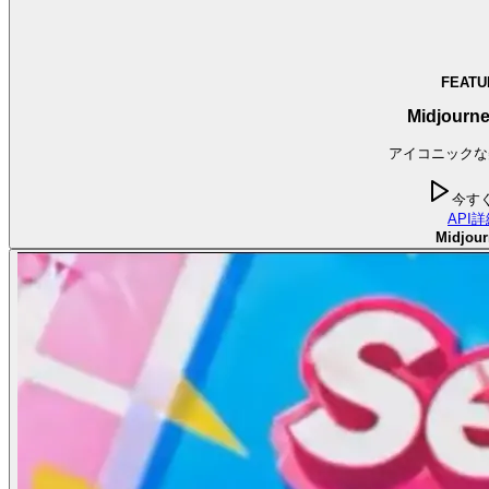
FEATU
Midjourne
アイコニックな
今す
API
詳
Midjour