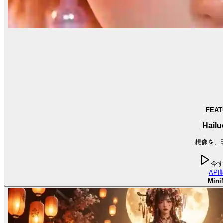
FEAT
Hailu
想像を、
今
API
Mini