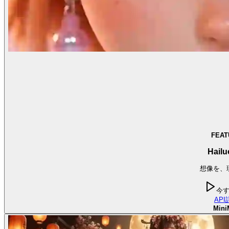
FEAT
Hailu
想像を、
今
API
Mini