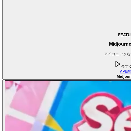
FEATU
Midjourne
アイコニックな
今す
API
詳
Midjour