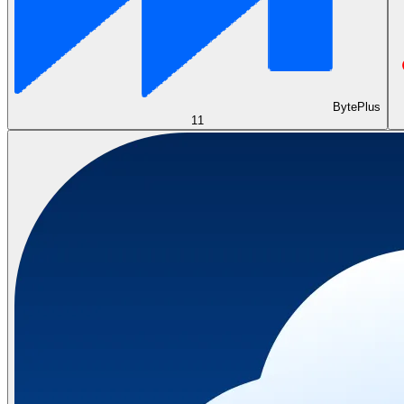
BytePlus
11