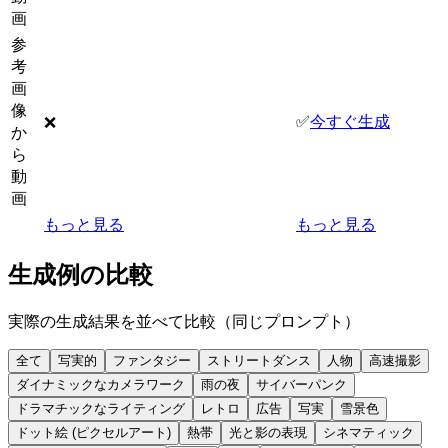
画
参
考
画
像
✅
今すぐ生成
❌
か
ら
動
画
もっと見る
もっと見る
生成例の比較
実際の生成結果を並べて比較（同じプロンプト）
全て
写実的
ファンタジー
ストリートダンス
人物
高速撮影
ダイナミックなカメラワーク
雨の夜
サイバーパンク
ドラマチックなライティング
レトロ
広告
写実
雪景色
ドット絵 (ピクセルアート)
熱帯
光と影の表現
シネマティック