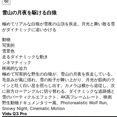
雪山の月夜を駆ける白狼
極めてリアルな白狼が雪夜の山頂を疾走。月光と舞い散る雪
がダイナミックに追いかける
動物
写実的
雪景色
走るダイナミックな動き
シネマティック
映画的な迫力
極めて写実的な野生の白狼が、雪山の月夜を疾走している。
毛並みが風に揺れ、雪の粒子が舞い上がり、月光が筋肉のラ
インと吐く白い息を照らし出す。カメラは横から追従し、次
に前方ローアングルに切り替わる。ダイナミックな追跡感と
雪のパーティクルエフェクト、4K高フレームレート、映画
野生動物ドキュメンタリー風、Photorealistic Wolf Run,
Snowy Night, Cinematic Motion
Vidu Q3 Pro