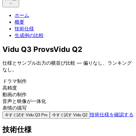
ホーム
概要
技術仕様
生成例の比較
Vidu Q3 Pro
vs
Vidu Q2
仕様とサンプル出力の横並び比較 — 偏りなし、ランキング
なし。
ドラマ制作
高精度
動画の制作
音声と映像が一体化
表情の描写
技術仕様を確認する
今すぐ試す
Vidu Q3 Pro
今すぐ試す
Vidu Q2
技術仕様