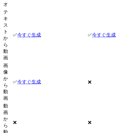
オ
テ
キ
ス
ト
✅
今すぐ生成
✅
今すぐ生成
か
ら
動
画
画
像
か
✅
今すぐ生成
❌
ら
動
画
動
画
か
❌
❌
ら
動