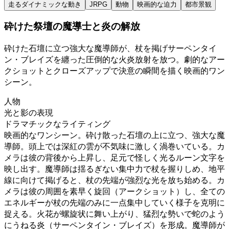
走るダイナミックな動き
JRPG
動物
映画的な迫力
都市景観
砕けた祭壇の魔導士と炎の解放
砕けた石壇に立つ強大な魔導師が、杖を掲げサーペンタイ
ン・ブレイズを纏った圧倒的な火炎放射を放つ。劇的なアー
クショットとクローズアップで決意の瞬間を描く映画的ワン
シーン。
人物
光と影の表現
ドラマチックなライティング
映画的なワンシーン。砕け散った石壇の上に立つ、強大な魔
導師。頭上では深紅の雲が不気味に激しく渦巻いている。カ
メラは彼の背後から上昇し、足元で怪しく光るルーン文字を
映し出す。魔導師は揺るぎない集中力で杖を握りしめ、地平
線に向けて掲げると、杖の先端が強烈な光を放ち始める。カ
メラは彼の周囲を素早く旋回（アークショット）し、全ての
エネルギーが杖の先端のみに一点集中していく様子を克明に
捉える。火花が螺旋状に舞い上がり、猛烈な勢いで蛇のよう
にうねる炎（サーペンタイン・ブレイズ）を形成。魔導師が