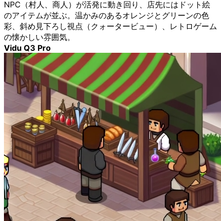
NPC（村人、商人）が活発に動き回り、店先にはドット絵
のアイテムが並ぶ。温かみのあるオレンジとグリーンの色
彩、斜め見下ろし視点（クォータービュー）、レトロゲーム
の懐かしい雰囲気。
Vidu Q3 Pro