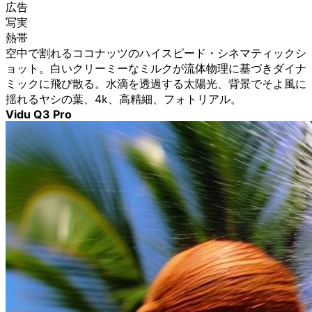
広告
写実
熱帯
空中で割れるココナッツのハイスピード・シネマティックシ
ョット。白いクリーミーなミルクが流体物理に基づきダイナ
ミックに飛び散る。水滴を透過する太陽光、背景でそよ風に
揺れるヤシの葉、4k、高精細、フォトリアル。
Vidu Q3 Pro