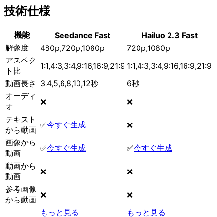
技術仕様
機能
Seedance Fast
Hailuo 2.3 Fast
解像度
480p,720p,1080p
720p,1080p
アスペク
1:1,4:3,3:4,9:16,16:9,21:9
1:1,4:3,3:4,9:16,16:9,21:9
ト比
動画長さ
3,4,5,6,8,10,12秒
6秒
オーディ
❌
❌
オ
テキスト
✅
今すぐ生成
❌
から動画
画像から
✅
今すぐ生成
✅
今すぐ生成
動画
動画から
❌
❌
動画
参考画像
❌
❌
から動画
もっと見る
もっと見る