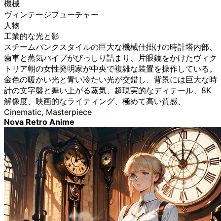
機械
ヴィンテージフューチャー
人物
工業的な光と影
スチームパンクスタイルの巨大な機械仕掛けの時計塔内部、
歯車と蒸気パイプがびっしり詰まり、片眼鏡をかけたヴィク
トリア朝の女性発明家が中央で複雑な装置を操作している。
金色の暖かい光と青い冷たい光が交錯し、背景には巨大な時
計の文字盤と舞い上がる蒸気、超現実的なディテール、8K
解像度、映画的なライティング、極めて高い質感、
Cinematic, Masterpiece
Nova Retro Anime