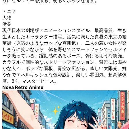
うにセルフィーを撮る、明るくポップな情景。
アニメ
人物
活発
現代日本の劇場版アニメーションスタイル、最高品質、生き
生きとしたキャラクター描写。活気に満ちた真昼の東京の繁
華街（原宿のようなポップな雰囲気）。二人の若い女性が楽
しそうに笑いながら、体を寄せてスマートフォンでセルフィ
ーを撮っている。躍動感のあるポーズ、弾けるような笑顔。
カラフルで個性的なストリートファッション。背景には賑や
かな人々、ポップな看板、青空が広がる。眩しい太陽光、鮮
やかでエネルギッシュな色彩設計、楽しい雰囲気、超高解像
度、8K、マスターピース。
Nova Retro Anime