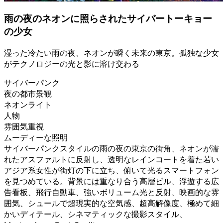
雨の夜のネオンに照らされたサイバートーキョー
の少女
湿った冷たい雨の夜、ネオンが瞬く未来の東京。孤独な少女
がテクノロジーの光と影に溶け交わる
サイバーパンク
夜の都市景観
ネオンライト
人物
雰囲気重視
ムーディーな照明
サイバーパンクスタイルの雨の夜の東京の街角、ネオンが濡
れたアスファルトに反射し、透明なレインコートを着た若い
アジア系女性が街灯の下に立ち、俯いて光るスマートフォン
を見つめている。背景には重なり合う高層ビル、浮遊する広
告看板、飛行自動車、強いボリューム光と反射、映画的な雰
囲気、シュールで超現実的な空気感、超高解像度、極めて細
かいディテール、シネマティックな撮影スタイル、