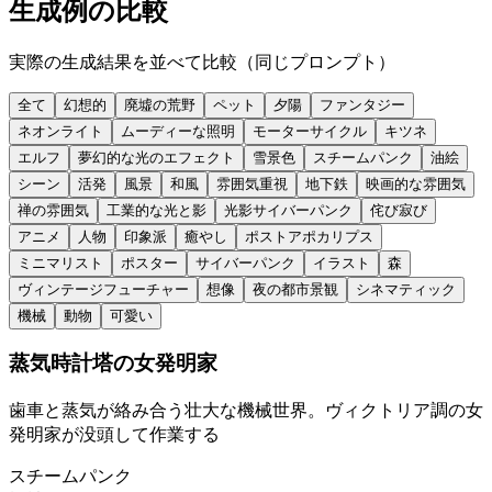
生成例の比較
実際の生成結果を並べて比較（同じプロンプト）
全て
幻想的
廃墟の荒野
ペット
夕陽
ファンタジー
ネオンライト
ムーディーな照明
モーターサイクル
キツネ
エルフ
夢幻的な光のエフェクト
雪景色
スチームパンク
油絵
シーン
活発
風景
和風
雰囲気重視
地下鉄
映画的な雰囲気
禅の雰囲気
工業的な光と影
光影サイバーパンク
侘び寂び
アニメ
人物
印象派
癒やし
ポストアポカリプス
ミニマリスト
ポスター
サイバーパンク
イラスト
森
ヴィンテージフューチャー
想像
夜の都市景観
シネマティック
機械
動物
可愛い
蒸気時計塔の女発明家
歯車と蒸気が絡み合う壮大な機械世界。ヴィクトリア調の女
発明家が没頭して作業する
スチームパンク