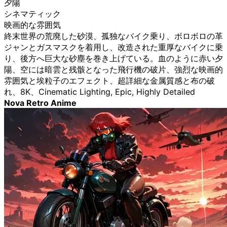
夕陽
シネマティック
映画的な雰囲気
終末世界の荒廃した砂漠、孤独なバイク乗り、ボロボロの革
ジャンとガスマスクを着用し、改造された重厚なバイクに乗
り、後方へ巨大な砂塵を巻き上げている。血のように赤い夕
陽、空には暗雲と残骸となった飛行機の破片、強烈な映画的
雰囲気と埃粒子のエフェクト、超詳細な金属質感と布の破
れ、8K、Cinematic Lighting, Epic, Highly Detailed
Nova Retro Anime