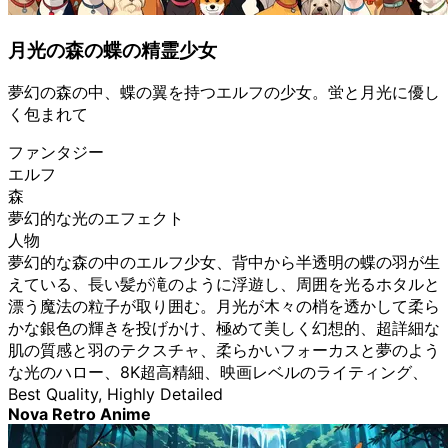
月光の森の蝶の精霊少女
夢幻の森の中、蝶の翼を持つエルフの少女。蛍と月光に優し
く包まれて
ファンタジー
エルフ
森
夢幻的な光のエフェクト
人物
夢幻的な森の中のエルフ少女、背中から半透明の蝶の羽が生
えている、長い髪が滝のように浮遊し、周囲を光るホタルと
漂う魔法の粒子が取り囲む。月光が木々の梢を透かして柔ら
かな銀色の輝きを投げかけ、極めて美しく幻想的、超詳細な
肌の質感と羽のテクスチャ、柔らかいフォーカスと夢のよう
な光のハロー、8K超高精細、映画レベルのライティング、
Best Quality, Highly Detailed
Nova Retro Anime