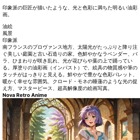
印象派の巨匠が描いたような、光と色彩に満ちた明るい油彩
画。
油絵
風景
印象派
南フランスのプロヴァンス地方、太陽光がたっぷりと降り注
ぐ美しい庭園と古い石造りの家。色鮮やかなラベンダー、バ
ラ、ひまわりが咲き乱れ、光が花びらや葉の上で踊ってい
る。厚塗りの油彩画（インパスト）で、絵具の物質感や筆の
タッチがはっきりと見える。鮮やかで豊かな色彩パレット、
暖かく幸せな雰囲気、クロード・モネの睡蓮のような光の捉
え方、マスターピース、超高解像度の絵画写真。
Nova Retro Anime