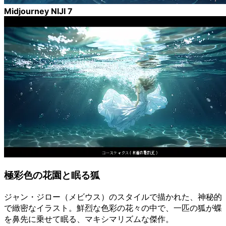
Midjourney NIJI 7
極彩色の花園と眠る狐
ジャン・ジロー（メビウス）のスタイルで描かれた、神秘的
で緻密なイラスト。鮮烈な色彩の花々の中で、一匹の狐が蝶
を鼻先に乗せて眠る、マキシマリズムな傑作。