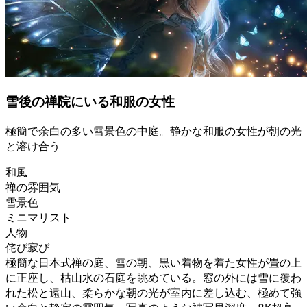
雪後の禅院にいる和服の女性
極簡で余白の多い雪景色の中庭。静かな和服の女性が朝の光
と溶け合う
和風
禅の雰囲気
雪景色
ミニマリスト
人物
侘び寂び
極簡な日本式禅の庭、雪の朝、黒い着物を着た女性が畳の上
に正座し、枯山水の石庭を眺めている。窓の外には雪に覆わ
れた松と遠山、柔らかな朝の光が室内に差し込む、極めて強