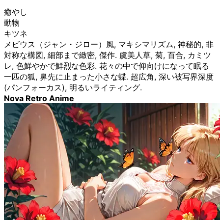
癒やし
動物
キツネ
メビウス（ジャン・ジロー）風, マキシマリズム, 神秘的, 非
対称な構図, 細部まで緻密, 傑作. 虞美人草, 菊, 百合, カミツ
レ, 色鮮やかで鮮烈な色彩. 花々の中で仰向けになって眠る
一匹の狐, 鼻先に止まった小さな蝶. 超広角, 深い被写界深度
(パンフォーカス), 明るいライティング.
Nova Retro Anime