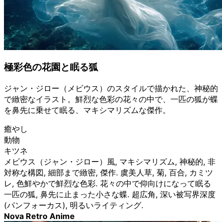
極彩色の花園と眠る狐
ジャン・ジロー（メビウス）のスタイルで描かれた、神秘的
で緻密なイラスト。鮮烈な色彩の花々の中で、一匹の狐が蝶
を鼻先に乗せて眠る、マキシマリズムな傑作。
癒やし
動物
キツネ
メビウス（ジャン・ジロー）風, マキシマリズム, 神秘的, 非
対称な構図, 細部まで緻密, 傑作. 虞美人草, 菊, 百合, カミツ
レ, 色鮮やかで鮮烈な色彩. 花々の中で仰向けになって眠る
一匹の狐, 鼻先に止まった小さな蝶. 超広角, 深い被写界深度
(パンフォーカス), 明るいライティング.
Nova Retro Anime