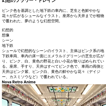
幻想のフラワー・トレイン
ピンク色を基調とした地下鉄の車内に、芝生と色鮮やかな
花々が広がるシュールなイラスト。座席から天井までが植物
で覆われた、夢のような幻想空間。
幻想的
想像
シーン
地下鉄
シュールで幻想的なシーンのイラスト、主体はピンク系の地
下鉄車両、車内の床一面にエメラルドグリーンの芝生が広が
り、ピンク、白、黄色の野花と白い小花が散りばめられてい
る。座席、手すり、天井はすべてピンク色で、車両の両側と
天井はピンク紫、ピンク白、黄色の鮮やかな花々（デイジ
ー、カスミソウなど）で覆われている。
Nova Retro Anime