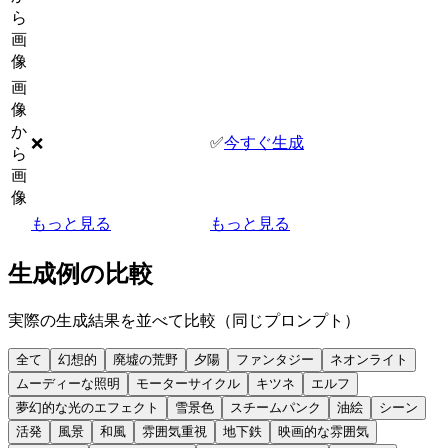
ら
画
像
画
像
か
✅
今すぐ生成
❌
ら
画
像
もっと見る
もっと見る
生成例の比較
実際の生成結果を並べて比較（同じプロンプト）
全て
幻想的
廃墟の荒野
夕陽
ファンタジー
ネオンライト
ムーディーな照明
モーターサイクル
キツネ
エルフ
夢幻的な光のエフェクト
雪景色
スチームパンク
油絵
シーン
活発
風景
和風
雰囲気重視
地下鉄
映画的な雰囲気