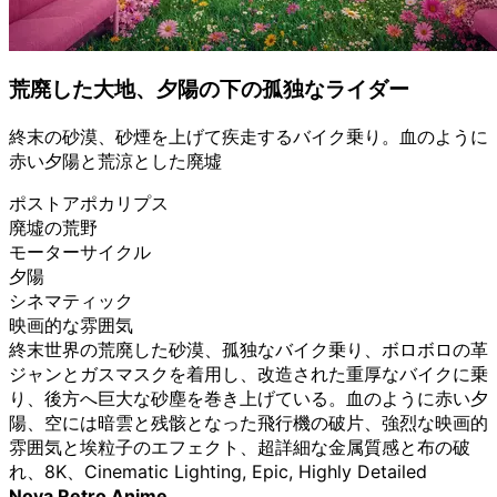
荒廃した大地、夕陽の下の孤独なライダー
終末の砂漠、砂煙を上げて疾走するバイク乗り。血のように
赤い夕陽と荒涼とした廃墟
ポストアポカリプス
廃墟の荒野
モーターサイクル
夕陽
シネマティック
映画的な雰囲気
終末世界の荒廃した砂漠、孤独なバイク乗り、ボロボロの革
ジャンとガスマスクを着用し、改造された重厚なバイクに乗
り、後方へ巨大な砂塵を巻き上げている。血のように赤い夕
陽、空には暗雲と残骸となった飛行機の破片、強烈な映画的
雰囲気と埃粒子のエフェクト、超詳細な金属質感と布の破
れ、8K、Cinematic Lighting, Epic, Highly Detailed
Nova Retro Anime