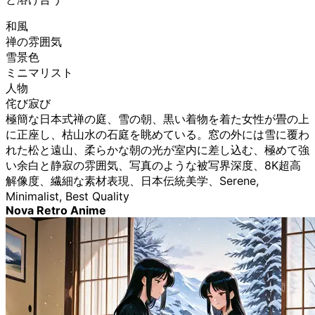
和風
禅の雰囲気
雪景色
ミニマリスト
人物
侘び寂び
極簡な日本式禅の庭、雪の朝、黒い着物を着た女性が畳の上
に正座し、枯山水の石庭を眺めている。窓の外には雪に覆わ
れた松と遠山、柔らかな朝の光が室内に差し込む、極めて強
い余白と静寂の雰囲気、写真のような被写界深度、8K超高
解像度、繊細な素材表現、日本伝統美学、Serene,
Minimalist, Best Quality
Nova Retro Anime