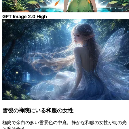
GPT Image 2.0 High
雪後の禅院にいる和服の女性
極簡で余白の多い雪景色の中庭。静かな和服の女性が朝の光
と溶け合う