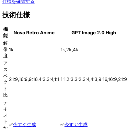
仕様を確認する
技術仕様
機
Nova Retro Anime
GPT Image 2.0 High
能
解
像
1k
1k,2k,4k
度
ア
ス
ペ
21:9,16:9,9:16,4:3,3:4,1:1
1:1,2:3,3:2,3:4,4:3,9:16,16:9,21:9
ク
ト
比
テ
キ
ス
ト
✅
今すぐ生成
✅
今すぐ生成
か