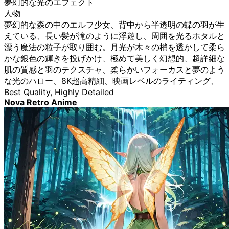
夢幻的な光のエフェクト
人物
夢幻的な森の中のエルフ少女、背中から半透明の蝶の羽が生
えている、長い髪が滝のように浮遊し、周囲を光るホタルと
漂う魔法の粒子が取り囲む。月光が木々の梢を透かして柔ら
かな銀色の輝きを投げかけ、極めて美しく幻想的、超詳細な
肌の質感と羽のテクスチャ、柔らかいフォーカスと夢のよう
な光のハロー、8K超高精細、映画レベルのライティング、
Best Quality, Highly Detailed
Nova Retro Anime