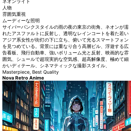
ネオンライト
人物
雰囲気重視
ムーディーな照明
サイバーパンクスタイルの雨の夜の東京の街角、ネオンが濡
れたアスファルトに反射し、透明なレインコートを着た若い
アジア系女性が街灯の下に立ち、俯いて光るスマートフォン
を見つめている。背景には重なり合う高層ビル、浮遊する広
告看板、飛行自動車、強いボリューム光と反射、映画的な雰
囲気、シュールで超現実的な空気感、超高解像度、極めて細
かいディテール、シネマティックな撮影スタイル、
Masterpiece, Best Quality
Nova Retro Anime