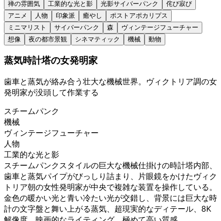
禅の雰囲気
工業的な光と影
光影サイバーパンク
侘び寂び
アニメ
人物
印象派
癒やし
ポストアポカリプス
ミニマリスト
サイバーパンク
森
ヴィンテージフューチャー
想像
夜の都市景観
シネマティック
機械
動物
蒸気時計塔の女発明家
歯車と蒸気が絡み合う壮大な機械世界。ヴィクトリア調の女
発明家が没頭して作業する
スチームパンク
機械
ヴィンテージフューチャー
人物
工業的な光と影
スチームパンクスタイルの巨大な機械仕掛けの時計塔内部、
歯車と蒸気パイプがびっしり詰まり、片眼鏡をかけたヴィク
トリア朝の女性発明家が中央で複雑な装置を操作している。
金色の暖かい光と青い冷たい光が交錯し、背景には巨大な時
計の文字盤と舞い上がる蒸気、超現実的なディテール、8K
解像度、映画的なライティング、極めて高い質感、