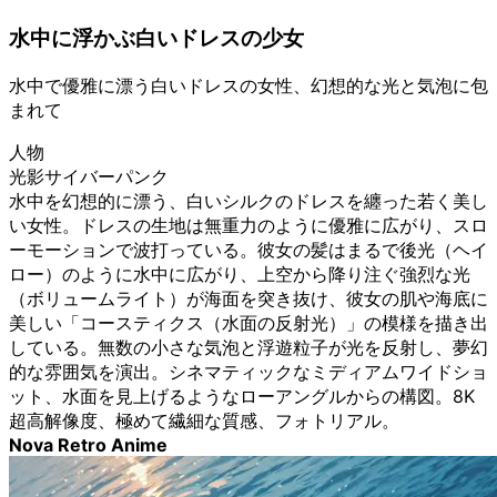
水中に浮かぶ白いドレスの少女
水中で優雅に漂う白いドレスの女性、幻想的な光と気泡に包
まれて
人物
光影サイバーパンク
水中を幻想的に漂う、白いシルクのドレスを纏った若く美し
い女性。ドレスの生地は無重力のように優雅に広がり、スロ
ーモーションで波打っている。彼女の髪はまるで後光（ヘイ
ロー）のように水中に広がり、上空から降り注ぐ強烈な光
（ボリュームライト）が海面を突き抜け、彼女の肌や海底に
美しい「コースティクス（水面の反射光）」の模様を描き出
している。無数の小さな気泡と浮遊粒子が光を反射し、夢幻
的な雰囲気を演出。シネマティックなミディアムワイドショ
ット、水面を見上げるようなローアングルからの構図。8K
超高解像度、極めて繊細な質感、フォトリアル。
Nova Retro Anime