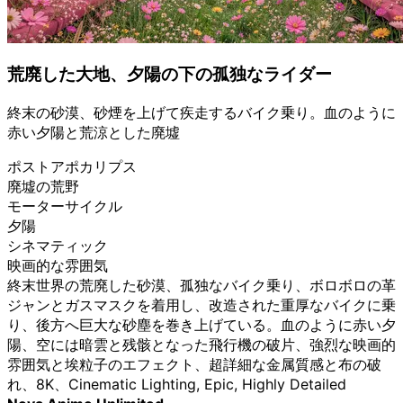
荒廃した大地、夕陽の下の孤独なライダー
終末の砂漠、砂煙を上げて疾走するバイク乗り。血のように
赤い夕陽と荒涼とした廃墟
ポストアポカリプス
廃墟の荒野
モーターサイクル
夕陽
シネマティック
映画的な雰囲気
終末世界の荒廃した砂漠、孤独なバイク乗り、ボロボロの革
ジャンとガスマスクを着用し、改造された重厚なバイクに乗
り、後方へ巨大な砂塵を巻き上げている。血のように赤い夕
陽、空には暗雲と残骸となった飛行機の破片、強烈な映画的
雰囲気と埃粒子のエフェクト、超詳細な金属質感と布の破
れ、8K、Cinematic Lighting, Epic, Highly Detailed