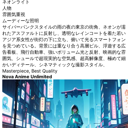
ネオンライト
人物
雰囲気重視
ムーディーな照明
サイバーパンクスタイルの雨の夜の東京の街角、ネオンが濡
れたアスファルトに反射し、透明なレインコートを着た若い
アジア系女性が街灯の下に立ち、俯いて光るスマートフォン
を見つめている。背景には重なり合う高層ビル、浮遊する広
告看板、飛行自動車、強いボリューム光と反射、映画的な雰
囲気、シュールで超現実的な空気感、超高解像度、極めて細
かいディテール、シネマティックな撮影スタイル、
Masterpiece, Best Quality
Nova Anime Unlimited