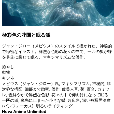
極彩色の花園と眠る狐
ジャン・ジロー（メビウス）のスタイルで描かれた、神秘的
で緻密なイラスト。鮮烈な色彩の花々の中で、一匹の狐が蝶
を鼻先に乗せて眠る、マキシマリズムな傑作。
癒やし
動物
キツネ
メビウス（ジャン・ジロー）風, マキシマリズム, 神秘的, 非
対称な構図, 細部まで緻密, 傑作. 虞美人草, 菊, 百合, カミツ
レ, 色鮮やかで鮮烈な色彩. 花々の中で仰向けになって眠る
一匹の狐, 鼻先に止まった小さな蝶. 超広角, 深い被写界深度
(パンフォーカス), 明るいライティング.
Nova Anime Unlimited