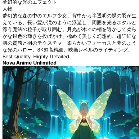
夢幻的な光のエフェクト
人物
夢幻的な森の中のエルフ少女、背中から半透明の蝶の羽が生
えている、長い髪が滝のように浮遊し、周囲を光るホタルと
漂う魔法の粒子が取り囲む。月光が木々の梢を透かして柔ら
かな銀色の輝きを投げかけ、極めて美しく幻想的、超詳細な
肌の質感と羽のテクスチャ、柔らかいフォーカスと夢のよう
な光のハロー、8K超高精細、映画レベルのライティング、
Best Quality, Highly Detailed
Nova Anime Unlimited