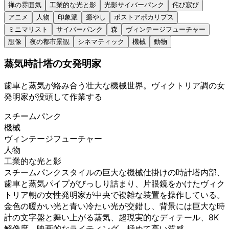
禅の雰囲気
工業的な光と影
光影サイバーパンク
侘び寂び
アニメ
人物
印象派
癒やし
ポストアポカリプス
ミニマリスト
サイバーパンク
森
ヴィンテージフューチャー
想像
夜の都市景観
シネマティック
機械
動物
蒸気時計塔の女発明家
歯車と蒸気が絡み合う壮大な機械世界。ヴィクトリア調の女
発明家が没頭して作業する
スチームパンク
機械
ヴィンテージフューチャー
人物
工業的な光と影
スチームパンクスタイルの巨大な機械仕掛けの時計塔内部、
歯車と蒸気パイプがびっしり詰まり、片眼鏡をかけたヴィク
トリア朝の女性発明家が中央で複雑な装置を操作している。
金色の暖かい光と青い冷たい光が交錯し、背景には巨大な時
計の文字盤と舞い上がる蒸気、超現実的なディテール、8K
解像度、映画的なライティング、極めて高い質感、