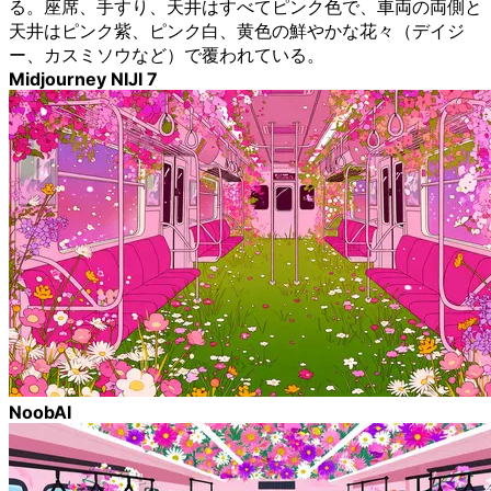
る。座席、手すり、天井はすべてピンク色で、車両の両側と
天井はピンク紫、ピンク白、黄色の鮮やかな花々（デイジ
ー、カスミソウなど）で覆われている。
Midjourney NIJI 7
NoobAI