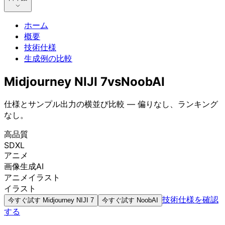
ホーム
概要
技術仕様
生成例の比較
Midjourney NIJI 7
vs
NoobAI
仕様とサンプル出力の横並び比較 — 偏りなし、ランキング
なし。
高品質
SDXL
アニメ
画像生成AI
アニメイラスト
イラスト
技術仕様を確認
今すぐ試す
Midjourney NIJI 7
今すぐ試す
NoobAI
する