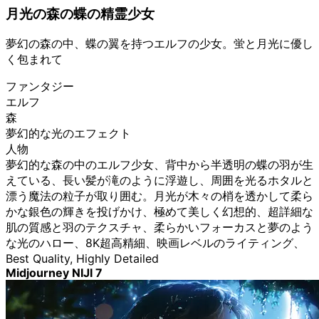
月光の森の蝶の精霊少女
夢幻の森の中、蝶の翼を持つエルフの少女。蛍と月光に優し
く包まれて
ファンタジー
エルフ
森
夢幻的な光のエフェクト
人物
夢幻的な森の中のエルフ少女、背中から半透明の蝶の羽が生
えている、長い髪が滝のように浮遊し、周囲を光るホタルと
漂う魔法の粒子が取り囲む。月光が木々の梢を透かして柔ら
かな銀色の輝きを投げかけ、極めて美しく幻想的、超詳細な
肌の質感と羽のテクスチャ、柔らかいフォーカスと夢のよう
な光のハロー、8K超高精細、映画レベルのライティング、
Best Quality, Highly Detailed
Midjourney NIJI 7