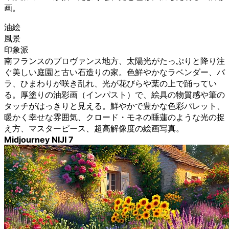
画。
油絵
風景
印象派
南フランスのプロヴァンス地方、太陽光がたっぷりと降り注
ぐ美しい庭園と古い石造りの家。色鮮やかなラベンダー、バ
ラ、ひまわりが咲き乱れ、光が花びらや葉の上で踊ってい
る。厚塗りの油彩画（インパスト）で、絵具の物質感や筆の
タッチがはっきりと見える。鮮やかで豊かな色彩パレット、
暖かく幸せな雰囲気、クロード・モネの睡蓮のような光の捉
え方、マスターピース、超高解像度の絵画写真。
Midjourney NIJI 7