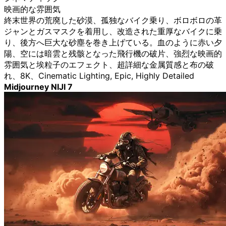
映画的な雰囲気
終末世界の荒廃した砂漠、孤独なバイク乗り、ボロボロの革
ジャンとガスマスクを着用し、改造された重厚なバイクに乗
り、後方へ巨大な砂塵を巻き上げている。血のように赤い夕
陽、空には暗雲と残骸となった飛行機の破片、強烈な映画的
雰囲気と埃粒子のエフェクト、超詳細な金属質感と布の破
れ、8K、Cinematic Lighting, Epic, Highly Detailed
Midjourney NIJI 7