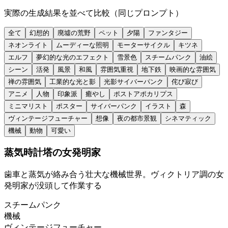
実際の生成結果を並べて比較（同じプロンプト）
全て
幻想的
廃墟の荒野
ペット
夕陽
ファンタジー
ネオンライト
ムーディーな照明
モーターサイクル
キツネ
エルフ
夢幻的な光のエフェクト
雪景色
スチームパンク
油絵
シーン
活発
風景
和風
雰囲気重視
地下鉄
映画的な雰囲気
禅の雰囲気
工業的な光と影
光影サイバーパンク
侘び寂び
アニメ
人物
印象派
癒やし
ポストアポカリプス
ミニマリスト
ポスター
サイバーパンク
イラスト
森
ヴィンテージフューチャー
想像
夜の都市景観
シネマティック
機械
動物
可愛い
蒸気時計塔の女発明家
歯車と蒸気が絡み合う壮大な機械世界。ヴィクトリア調の女
発明家が没頭して作業する
スチームパンク
機械
ヴィンテージフューチャー