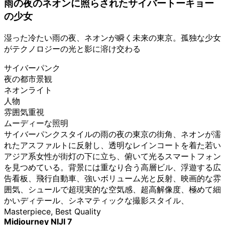
雨の夜のネオンに照らされたサイバートーキョー
の少女
湿った冷たい雨の夜、ネオンが瞬く未来の東京。孤独な少女
がテクノロジーの光と影に溶け交わる
サイバーパンク
夜の都市景観
ネオンライト
人物
雰囲気重視
ムーディーな照明
サイバーパンクスタイルの雨の夜の東京の街角、ネオンが濡
れたアスファルトに反射し、透明なレインコートを着た若い
アジア系女性が街灯の下に立ち、俯いて光るスマートフォン
を見つめている。背景には重なり合う高層ビル、浮遊する広
告看板、飛行自動車、強いボリューム光と反射、映画的な雰
囲気、シュールで超現実的な空気感、超高解像度、極めて細
かいディテール、シネマティックな撮影スタイル、
Masterpiece, Best Quality
Midjourney NIJI 7