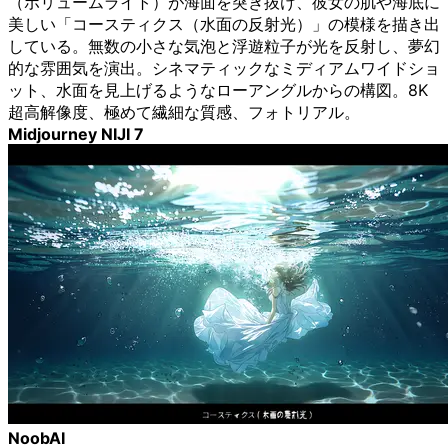
（ボリュームライト）が海面を突き抜け、彼女の肌や海底に
美しい「コースティクス（水面の反射光）」の模様を描き出
している。無数の小さな気泡と浮遊粒子が光を反射し、夢幻
的な雰囲気を演出。シネマティックなミディアムワイドショ
ット、水面を見上げるようなローアングルからの構図。8K
超高解像度、極めて繊細な質感、フォトリアル。
Midjourney NIJI 7
NoobAI