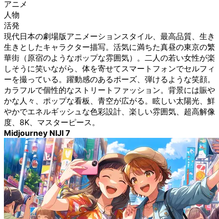
アニメ
人物
活発
現代日本の劇場版アニメーションスタイル、最高品質、生き
生きとしたキャラクター描写。活気に満ちた真昼の東京の繁
華街（原宿のようなポップな雰囲気）。二人の若い女性が楽
しそうに笑いながら、体を寄せてスマートフォンでセルフィ
ーを撮っている。躍動感のあるポーズ、弾けるような笑顔。
カラフルで個性的なストリートファッション。背景には賑や
かな人々、ポップな看板、青空が広がる。眩しい太陽光、鮮
やかでエネルギッシュな色彩設計、楽しい雰囲気、超高解像
度、8K、マスターピース。
Midjourney NIJI 7