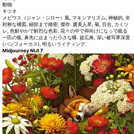
動物
キツネ
メビウス（ジャン・ジロー）風, マキシマリズム, 神秘的, 非
対称な構図, 細部まで緻密, 傑作. 虞美人草, 菊, 百合, カミツ
レ, 色鮮やかで鮮烈な色彩. 花々の中で仰向けになって眠る
一匹の狐, 鼻先に止まった小さな蝶. 超広角, 深い被写界深度
(パンフォーカス), 明るいライティング.
Midjourney NIJI 7