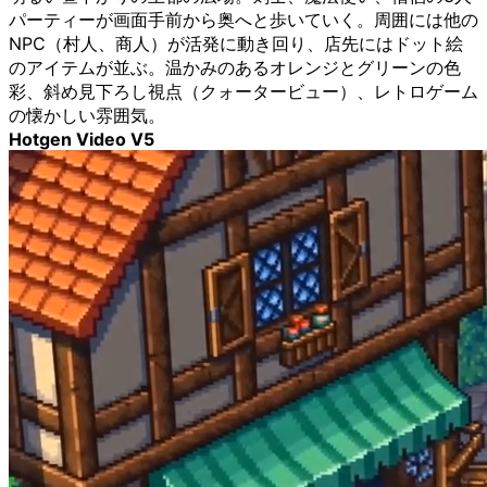
パーティーが画面手前から奥へと歩いていく。周囲には他の
NPC（村人、商人）が活発に動き回り、店先にはドット絵
のアイテムが並ぶ。温かみのあるオレンジとグリーンの色
彩、斜め見下ろし視点（クォータービュー）、レトロゲーム
の懐かしい雰囲気。
Hotgen Video V5