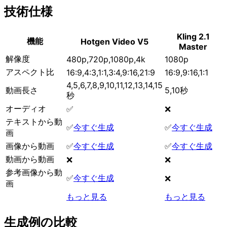
技術仕様
Kling 2.1
機能
Hotgen Video V5
Master
解像度
480p,720p,1080p,4k
1080p
アスペクト比
16:9,4:3,1:1,3:4,9:16,21:9
16:9,9:16,1:1
4,5,6,7,8,9,10,11,12,13,14,15
動画長さ
5,10秒
秒
オーディオ
✅
❌
テキストから動
✅
今すぐ生成
✅
今すぐ生成
画
画像から動画
✅
今すぐ生成
✅
今すぐ生成
動画から動画
❌
❌
参考画像から動
✅
今すぐ生成
❌
画
もっと見る
もっと見る
生成例の比較