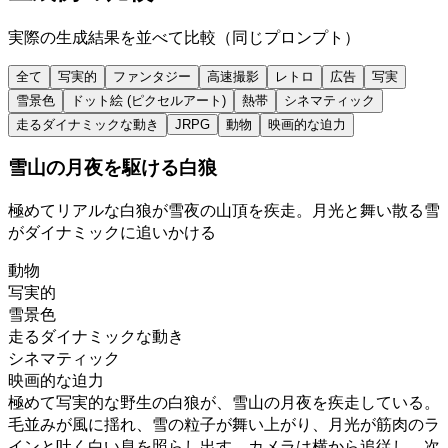
実際の生成結果を並べて比較（同じプロンプト）
全て
写実的
ファンタジー
高速撮影
レトロ
広告
写実
雪景色
ドット絵 (ピクセルアート)
熱帯
シネマティック
走るダイナミックな動き
JRPG
動物
映画的な迫力
雪山の月夜を駆ける白狼
極めてリアルな白狼が雪夜の山頂を疾走。月光と舞い散る雪
がダイナミックに追いかける
動物
写実的
雪景色
走るダイナミックな動き
シネマティック
映画的な迫力
極めて写実的な野生の白狼が、雪山の月夜を疾走している。
毛並みが風に揺れ、雪の粒子が舞い上がり、月光が筋肉のラ
インと吐く白い息を照らし出す。カメラは横から追従し、次