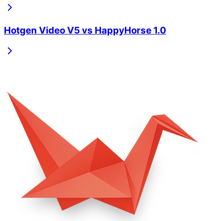
Hotgen Video V5
vs
HappyHorse 1.0