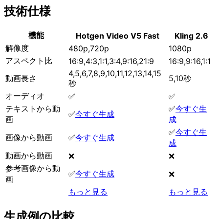
技術仕様
機能
Hotgen Video V5 Fast
Kling 2.6
解像度
480p,720p
1080p
アスペクト比
16:9,4:3,1:1,3:4,9:16,21:9
16:9,9:16,1:1
4,5,6,7,8,9,10,11,12,13,14,15
動画長さ
5,10秒
秒
オーディオ
✅
✅
テキストから動
✅
今すぐ生
✅
今すぐ生成
画
成
✅
今すぐ生
画像から動画
✅
今すぐ生成
成
動画から動画
❌
❌
参考画像から動
✅
今すぐ生成
❌
画
もっと見る
もっと見る
生成例の比較