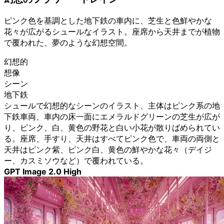
ピンク色を基調とした地下鉄の車内に、芝生と色鮮やかな
花々が広がるシュールなイラスト。座席から天井までが植物
で覆われた、夢のような幻想空間。
幻想的
想像
シーン
地下鉄
シュールで幻想的なシーンのイラスト、主体はピンク系の地
下鉄車両、車内の床一面にエメラルドグリーンの芝生が広が
り、ピンク、白、黄色の野花と白い小花が散りばめられてい
る。座席、手すり、天井はすべてピンク色で、車両の両側と
天井はピンク紫、ピンク白、黄色の鮮やかな花々（デイジ
ー、カスミソウなど）で覆われている。
GPT Image 2.0 High