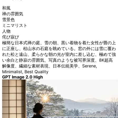
和風
禅の雰囲気
雪景色
ミニマリスト
人物
侘び寂び
極簡な日本式禅の庭、雪の朝、黒い着物を着た女性が畳の上
に正座し、枯山水の石庭を眺めている。窓の外には雪に覆わ
れた松と遠山、柔らかな朝の光が室内に差し込む、極めて強
い余白と静寂の雰囲気、写真のような被写界深度、8K超高
解像度、繊細な素材表現、日本伝統美学、Serene,
Minimalist, Best Quality
GPT Image 2.0 High