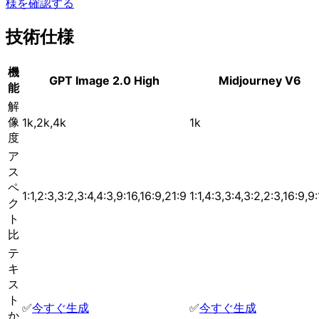
様を確認する
技術仕様
機
GPT Image 2.0 High
Midjourney V6
能
解
像
1k,2k,4k
1k
度
ア
ス
ペ
1:1,2:3,3:2,3:4,4:3,9:16,16:9,21:9
1:1,4:3,3:4,3:2,2:3,16:9,9
ク
ト
比
テ
キ
ス
ト
✅
今すぐ生成
✅
今すぐ生成
か