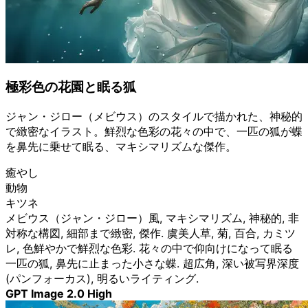
極彩色の花園と眠る狐
ジャン・ジロー（メビウス）のスタイルで描かれた、神秘的
で緻密なイラスト。鮮烈な色彩の花々の中で、一匹の狐が蝶
を鼻先に乗せて眠る、マキシマリズムな傑作。
癒やし
動物
キツネ
メビウス（ジャン・ジロー）風, マキシマリズム, 神秘的, 非
対称な構図, 細部まで緻密, 傑作. 虞美人草, 菊, 百合, カミツ
レ, 色鮮やかで鮮烈な色彩. 花々の中で仰向けになって眠る
一匹の狐, 鼻先に止まった小さな蝶. 超広角, 深い被写界深度
(パンフォーカス), 明るいライティング.
GPT Image 2.0 High