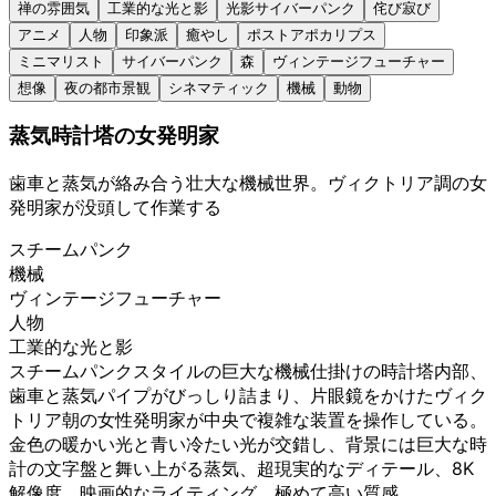
禅の雰囲気
工業的な光と影
光影サイバーパンク
侘び寂び
アニメ
人物
印象派
癒やし
ポストアポカリプス
ミニマリスト
サイバーパンク
森
ヴィンテージフューチャー
想像
夜の都市景観
シネマティック
機械
動物
蒸気時計塔の女発明家
歯車と蒸気が絡み合う壮大な機械世界。ヴィクトリア調の女
発明家が没頭して作業する
スチームパンク
機械
ヴィンテージフューチャー
人物
工業的な光と影
スチームパンクスタイルの巨大な機械仕掛けの時計塔内部、
歯車と蒸気パイプがびっしり詰まり、片眼鏡をかけたヴィク
トリア朝の女性発明家が中央で複雑な装置を操作している。
金色の暖かい光と青い冷たい光が交錯し、背景には巨大な時
計の文字盤と舞い上がる蒸気、超現実的なディテール、8K
解像度、映画的なライティング、極めて高い質感、