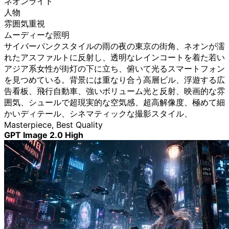
ネオンライト
人物
雰囲気重視
ムーディーな照明
サイバーパンクスタイルの雨の夜の東京の街角、ネオンが濡
れたアスファルトに反射し、透明なレインコートを着た若い
アジア系女性が街灯の下に立ち、俯いて光るスマートフォン
を見つめている。背景には重なり合う高層ビル、浮遊する広
告看板、飛行自動車、強いボリューム光と反射、映画的な雰
囲気、シュールで超現実的な空気感、超高解像度、極めて細
かいディテール、シネマティックな撮影スタイル、
Masterpiece, Best Quality
GPT Image 2.0 High