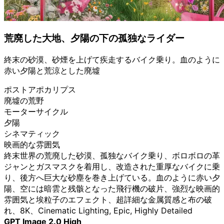
荒廃した大地、夕陽の下の孤独なライダー
終末の砂漠、砂煙を上げて疾走するバイク乗り。血のように
赤い夕陽と荒涼とした廃墟
ポストアポカリプス
廃墟の荒野
モーターサイクル
夕陽
シネマティック
映画的な雰囲気
終末世界の荒廃した砂漠、孤独なバイク乗り、ボロボロの革
ジャンとガスマスクを着用し、改造された重厚なバイクに乗
り、後方へ巨大な砂塵を巻き上げている。血のように赤い夕
陽、空には暗雲と残骸となった飛行機の破片、強烈な映画的
雰囲気と埃粒子のエフェクト、超詳細な金属質感と布の破
れ、8K、Cinematic Lighting, Epic, Highly Detailed
GPT Image 2.0 High