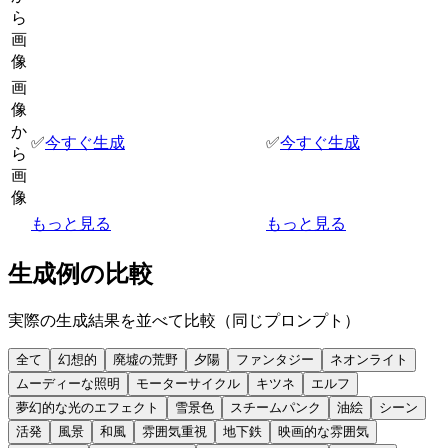
ら
画
像
画
像
か
✅
今すぐ生成
✅
今すぐ生成
ら
画
像
もっと見る
もっと見る
生成例の比較
実際の生成結果を並べて比較（同じプロンプト）
全て
幻想的
廃墟の荒野
夕陽
ファンタジー
ネオンライト
ムーディーな照明
モーターサイクル
キツネ
エルフ
夢幻的な光のエフェクト
雪景色
スチームパンク
油絵
シーン
活発
風景
和風
雰囲気重視
地下鉄
映画的な雰囲気