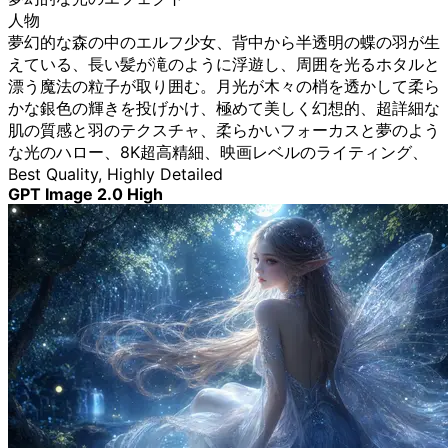
人物
夢幻的な森の中のエルフ少女、背中から半透明の蝶の羽が生
えている、長い髪が滝のように浮遊し、周囲を光るホタルと
漂う魔法の粒子が取り囲む。月光が木々の梢を透かして柔ら
かな銀色の輝きを投げかけ、極めて美しく幻想的、超詳細な
肌の質感と羽のテクスチャ、柔らかいフォーカスと夢のよう
な光のハロー、8K超高精細、映画レベルのライティング、
Best Quality, Highly Detailed
GPT Image 2.0 High