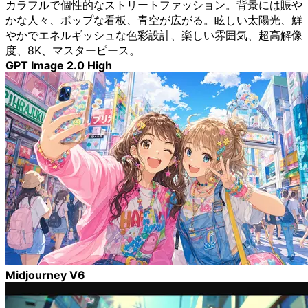
カラフルで個性的なストリートファッション。背景には賑や
かな人々、ポップな看板、青空が広がる。眩しい太陽光、鮮
やかでエネルギッシュな色彩設計、楽しい雰囲気、超高解像
度、8K、マスターピース。
GPT Image 2.0 High
Midjourney V6