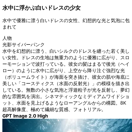
水中に浮かぶ白いドレスの少女
水中で優雅に漂う白いドレスの女性、幻想的な光と気泡に包
まれて
人物
光影サイバーパンク
水中を幻想的に漂う、白いシルクのドレスを纏った若く美し
い女性。ドレスの生地は無重力のように優雅に広がり、スロ
ーモーションで波打っている。彼女の髪はまるで後光（ヘイ
ロー）のように水中に広がり、上空から降り注ぐ強烈な光
（ボリュームライト）が海面を突き抜け、彼女の肌や海底に
美しい「コースティクス（水面の反射光）」の模様を描き出
している。無数の小さな気泡と浮遊粒子が光を反射し、夢幻
的な雰囲気を演出。シネマティックなミディアムワイドショ
ット、水面を見上げるようなローアングルからの構図。8K
超高解像度、極めて繊細な質感、フォトリアル。
GPT Image 2.0 High