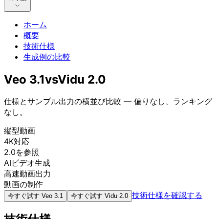
ホーム
概要
技術仕様
生成例の比較
Veo 3.1
vs
Vidu 2.0
仕様とサンプル出力の横並び比較 — 偏りなし、ランキング
なし。
縦型動画
4K対応
2.0を参照
AIビデオ生成
高速動画出力
動画の制作
技術仕様を確認する
今すぐ試す
Veo 3.1
今すぐ試す
Vidu 2.0