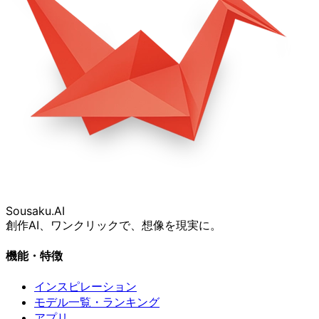
Sousaku
.AI
創作AI、ワンクリックで、想像を現実に。
機能・特徴
インスピレーション
モデル一覧・ランキング
アプリ