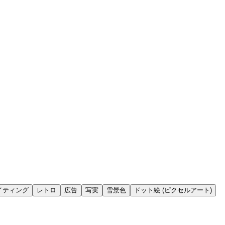
イティング
レトロ
広告
写実
雪景色
ドット絵 (ピクセルアート)