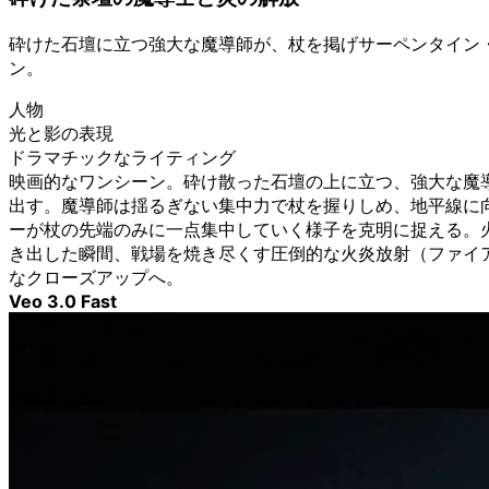
砕けた石壇に立つ強大な魔導師が、杖を掲げサーペンタイン
ン。
人物
光と影の表現
ドラマチックなライティング
映画的なワンシーン。砕け散った石壇の上に立つ、強大な魔
出す。魔導師は揺るぎない集中力で杖を握りしめ、地平線に
ーが杖の先端のみに一点集中していく様子を克明に捉える。
き出した瞬間、戦場を焼き尽くす圧倒的な火炎放射（ファイ
なクローズアップへ。
Veo 3.0 Fast