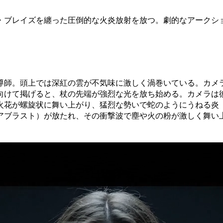
・ブレイズを纏った圧倒的な火炎放射を放つ。劇的なアークシ
導師。頭上では深紅の雲が不気味に激しく渦巻いている。カメ
向けて掲げると、杖の先端が強烈な光を放ち始める。カメラは
火花が螺旋状に舞い上がり、猛烈な勢いで蛇のようにうねる炎
アブラスト）が放たれ、その衝撃波で塵や火の粉が激しく舞い