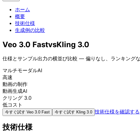
ホーム
概要
技術仕様
生成例の比較
Veo 3.0 Fast
vs
Kling 3.0
仕様とサンプル出力の横並び比較 — 偏りなし、ランキング
マルチモーダルAI
高速
動画の制作
動画生成AI
クリング 3.0
低コスト
技術仕様を確認する
今すぐ試す
Veo 3.0 Fast
今すぐ試す
Kling 3.0
技術仕様