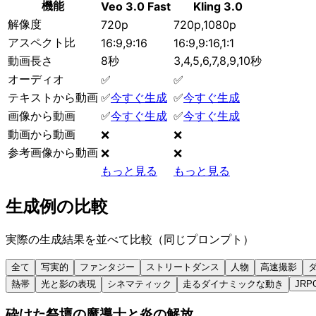
機能
Veo 3.0 Fast
Kling 3.0
解像度
720p
720p,1080p
アスペクト比
16:9,9:16
16:9,9:16,1:1
動画長さ
8秒
3,4,5,6,7,8,9,10秒
オーディオ
✅
✅
テキストから動画
✅
今すぐ生成
✅
今すぐ生成
画像から動画
✅
今すぐ生成
✅
今すぐ生成
動画から動画
❌
❌
参考画像から動画
❌
❌
もっと見る
もっと見る
生成例の比較
実際の生成結果を並べて比較（同じプロンプト）
全て
写実的
ファンタジー
ストリートダンス
人物
高速撮影
熱帯
光と影の表現
シネマティック
走るダイナミックな動き
JRP
砕けた祭壇の魔導士と炎の解放