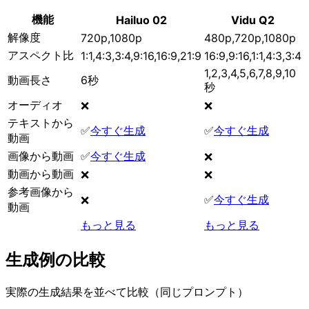
機能
Hailuo 02
Vidu Q2
解像度
720p,1080p
480p,720p,1080p
アスペクト比
1:1,4:3,3:4,9:16,16:9,21:9
16:9,9:16,1:1,4:3,3:4
1,2,3,4,5,6,7,8,9,10
動画長さ
6秒
秒
オーディオ
❌
❌
テキストから
✅
今すぐ生成
✅
今すぐ生成
動画
画像から動画
✅
今すぐ生成
❌
動画から動画
❌
❌
参考画像から
✅
今すぐ生成
❌
動画
もっと見る
もっと見る
生成例の比較
実際の生成結果を並べて比較（同じプロンプト）