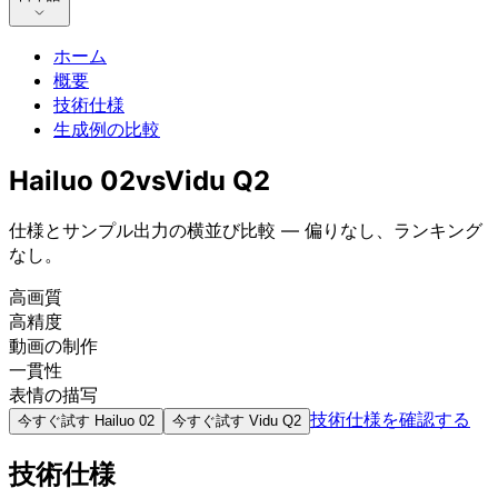
ホーム
概要
技術仕様
生成例の比較
Hailuo 02
vs
Vidu Q2
仕様とサンプル出力の横並び比較 — 偏りなし、ランキング
なし。
高画質
高精度
動画の制作
一貫性
表情の描写
技術仕様を確認する
今すぐ試す
Hailuo 02
今すぐ試す
Vidu Q2
技術仕様