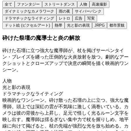
全て
ファンタジー
ストリートダンス
人物
高速撮影
ダイナミックなカメラワーク
雨の夜
サイバーパンク
ドラマチックなライティング
レトロ
広告
写実
ドット絵 (ピクセルアート)
熱帯
光と影の表現
JRPG
都市景観
砕けた祭壇の魔導士と炎の解放
砕けた石壇に立つ強大な魔導師が、杖を掲げサーペンタイ
ン・ブレイズを纏った圧倒的な火炎放射を放つ。劇的なアー
クショットとクローズアップで決意の瞬間を描く映画的ワン
シーン。
人物
光と影の表現
ドラマチックなライティング
映画的なワンシーン。砕け散った石壇の上に立つ、強大な魔
導師。頭上では深紅の雲が不気味に激しく渦巻いている。カ
メラは彼の背後から上昇し、足元で怪しく光るルーン文字を
映し出す。魔導師は揺るぎない集中力で杖を握りしめ、地平
線に向けて掲げると、杖の先端が強烈な光を放ち始める。カ