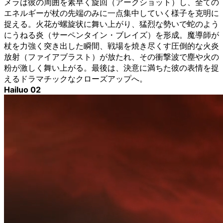
メラは彼の周囲を素早く旋回（アークショット）し、全ての
エネルギーが杖の先端のみに一点集中していく様子を克明に
捉える。火花が螺旋状に舞い上がり、猛烈な勢いで蛇のよう
にうねる炎（サーペンタイン・ブレイズ）を形成。魔導師が
杖を力強く突き出した瞬間、戦場を焼き尽くす圧倒的な火炎
放射（ファイアブラスト）が放たれ、その衝撃波で塵や火の
粉が激しく舞い上がる。最後は、決意に満ちた彼の表情を捉
えるドラマチックなクローズアップへ。
Hailuo 02