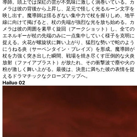
導師。頭上では深紅の雲が不気味に激しく渦巻いている。カ
メラは彼の背後から上昇し、足元で怪しく光るルーン文字を
映し出す。魔導師は揺るぎない集中力で杖を握りしめ、地平
線に向けて掲げると、杖の先端が強烈な光を放ち始める。カ
メラは彼の周囲を素早く旋回（アークショット）し、全ての
エネルギーが杖の先端のみに一点集中していく様子を克明に
捉える。火花が螺旋状に舞い上がり、猛烈な勢いで蛇のよう
にうねる炎（サーペンタイン・ブレイズ）を形成。魔導師が
杖を力強く突き出した瞬間、戦場を焼き尽くす圧倒的な火炎
放射（ファイアブラスト）が放たれ、その衝撃波で塵や火の
粉が激しく舞い上がる。最後は、決意に満ちた彼の表情を捉
えるドラマチックなクローズアップへ。
Hailuo 02