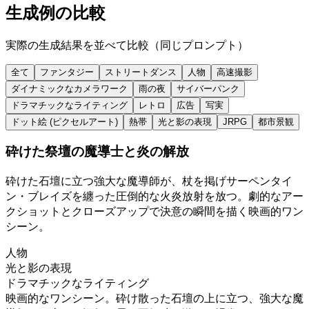
生成例の比較
実際の生成結果を並べて比較（同じプロンプト）
全て
ファンタジー
ストリートダンス
人物
高速撮影
ダイナミックなカメラワーク
雨の夜
サイバーパンク
ドラマチックなライティング
レトロ
広告
写実
ドット絵 (ピクセルアート)
熱帯
光と影の表現
JRPG
都市景観
砕けた祭壇の魔導士と炎の解放
砕けた石壇に立つ強大な魔導師が、杖を掲げサーペンタイ
ン・ブレイズを纏った圧倒的な火炎放射を放つ。劇的なアー
クショットとクローズアップで決意の瞬間を描く映画的ワン
シーン。
人物
光と影の表現
ドラマチックなライティング
映画的なワンシーン。砕け散った石壇の上に立つ、強大な魔