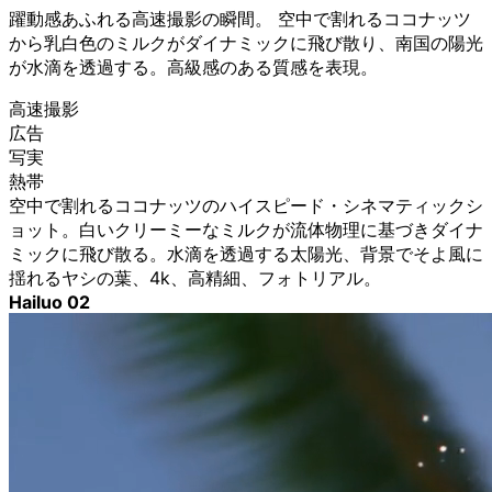
躍動感あふれる高速撮影の瞬間。 空中で割れるココナッツ
から乳白色のミルクがダイナミックに飛び散り、南国の陽光
が水滴を透過する。高級感のある質感を表現。
高速撮影
広告
写実
熱帯
空中で割れるココナッツのハイスピード・シネマティックシ
ョット。白いクリーミーなミルクが流体物理に基づきダイナ
ミックに飛び散る。水滴を透過する太陽光、背景でそよ風に
揺れるヤシの葉、4k、高精細、フォトリアル。
Hailuo 02