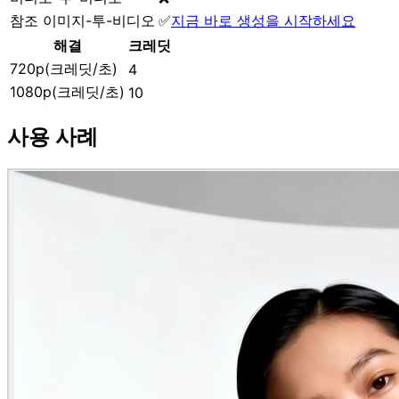
참조 이미지-투-비디오
✅
지금 바로 생성을 시작하세요
해결
크레딧
720p(크레딧/초)
4
1080p(크레딧/초)
10
사용 사례