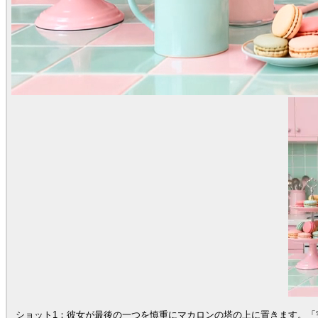
ショット1：彼女が最後の一つを慎重にマカロンの塔の上に置きます。「