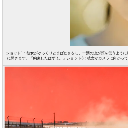
ショット1：彼女がゆっくりとまばたきをし、一滴の涙が頬を伝うように
に開きます。「約束したはずよ。」ショット3：彼女がカメラに向かっ