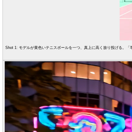
Shot 1: モデルが黄色いテニスボールを一つ、真上に高く放り投げる。「準