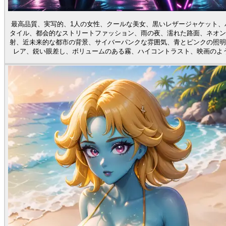
最高品質、実写的、1人の女性、クールな美女、黒いレザージャケット、
タイル、都会的なストリートファッション、雨の夜、濡れた路面、ネオン
射、近未来的な都市の背景、サイバーパンクな雰囲気、青とピンクの照明
レア、鋭い眼差し、ボリュームのある霧、ハイコントラスト、映画のよ