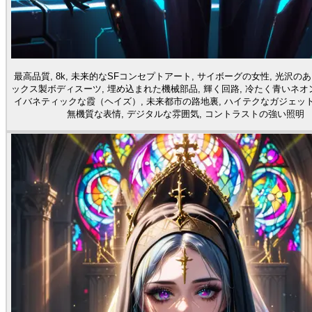
最高品質, 8k, 未来的なSFコンセプトアート, サイボーグの女性, 光沢の
ックス製ボディスーツ, 埋め込まれた機械部品, 輝く回路, 冷たく青いネオン
イバネティックな霞（ヘイズ）, 未来都市の路地裏, ハイテクなガジェット
無機質な表情, デジタルな雰囲気, コントラストの強い照明