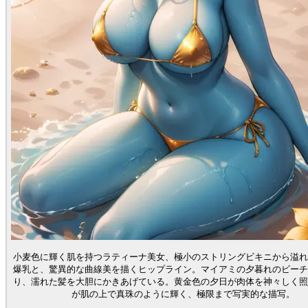
小麦色に輝く肌を持つラティーナ美女、極小のストリングビキニから溢れ
爆乳と、驚異的な曲線美を描くヒップライン。マイアミの夕暮れのビーチ
り、濡れた髪を大胆にかきあげている。黄金色の夕日が肉体を神々しく照
が肌の上で真珠のように輝く、極限まで写実的な描写。