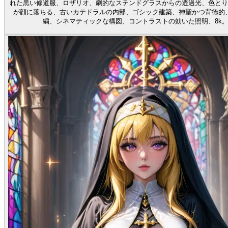
れた黒い修道服、ロザリオ、劇的なステンドグラスからの透過光、色とり
が顔に落ちる、古いカテドラルの内部、ゴシック建築、神聖かつ背徳的
繍、シネマティックな構図、コントラストの効いた照明、8k