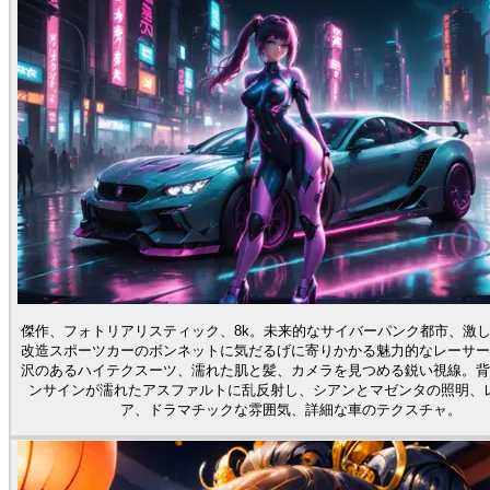
傑作、フォトリアリスティック、8k。未来的なサイバーパンク都市、激
改造スポーツカーのボンネットに気だるげに寄りかかる魅力的なレーサー
沢のあるハイテクスーツ、濡れた肌と髪、カメラを見つめる鋭い視線。背
ンサインが濡れたアスファルトに乱反射し、シアンとマゼンタの照明、
ア、ドラマチックな雰囲気、詳細な車のテクスチャ。