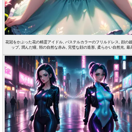
花冠をかぶった花の精霊アイドル, パステルカラーのフリルドレス, 顔の
ップ, 潤んだ瞳, 頬の自然な赤み, 完璧な顔の造形, 柔らかい自然光, 