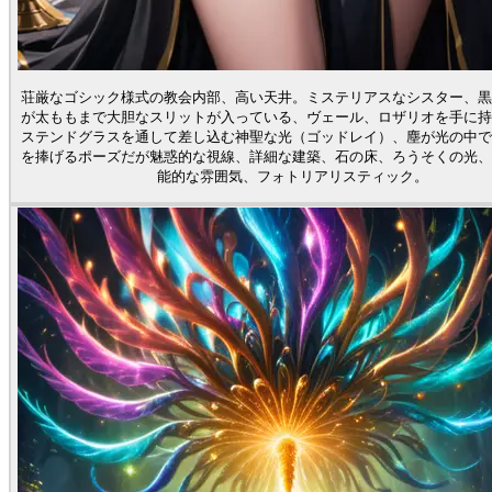
荘厳なゴシック様式の教会内部、高い天井。ミステリアスなシスター、黒
が太ももまで大胆なスリットが入っている、ヴェール、ロザリオを手に持
ステンドグラスを通して差し込む神聖な光（ゴッドレイ）、塵が光の中で
を捧げるポーズだが魅惑的な視線、詳細な建築、石の床、ろうそくの光、
能的な雰囲気、フォトリアリスティック。