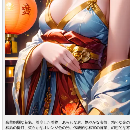
豪華絢爛な花魁、着崩した着物、あらわな肩、艶やかな表情、精巧な金の
和紙の提灯、柔らかなオレンジ色の光、伝統的な和室の背景、幻想的な雰