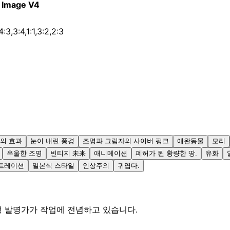
 Image V4
4:3,3:4,1:1,3:2,2:3
의 효과
눈이 내린 풍경
조명과 그림자의 사이버 펑크
애완동물
모리
우울한 조명
빈티지 未来
애니메이션
폐허가 된 황량한 땅.
유화
트레이션
일본식 스타일
인상주의
귀엽다.
성 발명가가 작업에 전념하고 있습니다.