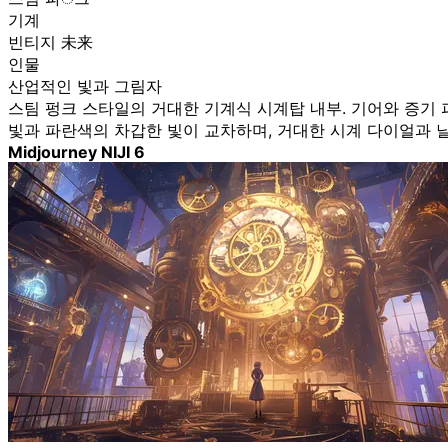
기계
빈티지 未来
인물
산업적인 빛과 그림자
스팀 펑크 스타일의 거대한 기계식 시계탑 내부. 기어와 증기
빛과 파란색의 차갑한 빛이 교차하며, 거대한 시계 다이얼과 날아오는 
Midjourney NIJI 6