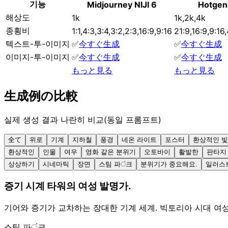
기능
Midjourney NIJI 6
Hotgen
해상도
1k
1k,2k,4k
종횡비
1:1,4:3,3:4,3:2,2:3,16:9,9:16
21:9,16:9,9:16,
텍스트-투-이미지
✅
今すぐ生成
✅
今すぐ生成
이미지-투-이미지
✅
今すぐ生成
✅
今すぐ生成
もっと見る
もっと見る
生成例の比較
실제 생성 결과 나란히 비교(동일 프롬프트)
全て
위로
기계
지하철
풍경
네온 라이트
포스터
환상적인 빛
환상적인
인물
여우
영화 같은 분위기
오토바이
활발한
판타지
상상하기
시네마틱
장면
스팀 파ं크
분위기가 중요해요.
일러스
증기 시계 타워의 여성 발명가.
기어와 증기가 교차하는 장대한 기계 세계. 빅토리아 시대 여
스팀 파ं크