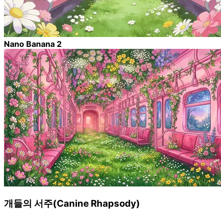
Nano Banana 2
개들의 서주(Canine Rhapsody)