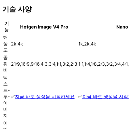
기술 사양
기
Hotgen Image V4 Pro
Nano
능
해
상
2k,4k
1k,2k,4k
도
종
횡
21:9,16:9,9:16,4:3,3:4,1:1,3:2,2:3
1:1,1:4,1:8,2:3,3:2,3:4,4:
비
텍
스
트-
투-
✅
지금 바로 생성을 시작하세요
✅
지금 바로 생성을 시
이
미
지
이