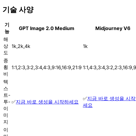
기술 사양
기
GPT Image 2.0 Medium
Midjourney V6
능
해
상
1k,2k,4k
1k
도
종
횡
1:1,2:3,3:2,3:4,4:3,9:16,16:9,21:9
1:1,4:3,3:4,3:2,2:3,16:9,
비
텍
스
트-
✅
지금 바로 생성을 시
투-
✅
지금 바로 생성을 시작하세요
세요
이
미
지
이