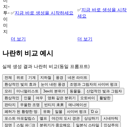
미
지-
✅
지금 바로 생성을 시
투-
✅
지금 바로 생성을 시작하세요
세요
이
미
지
더 보기
더 보기
나란히 비교 예시
실제 생성 결과 나란히 비교(동일 프롬프트)
전체
위로
기계
지하철
풍경
네온 라이트
환상적인 빛의 효과
눈이 내린 풍경
조명과 그림자의 사이버 펑크
모리
미니멀리스트
Зен의 분위기
동물들.
산업적인 빛과 그림자
환상적인
인물
여우
영화 같은 분위기
오토바이
활발한
판타지
우울한 조명
빈티지 未来
애니메이션
폐허가 된 황량한 땅.
유화
일몰
사이버 펑크
Ώ ώ
포스트 아포칼립스
엘프
야간의 도시 경관
상상하기
시네마틱
장면
스팀 파ं크
분위기가 중요해요.
일본식 스타일
인상주의