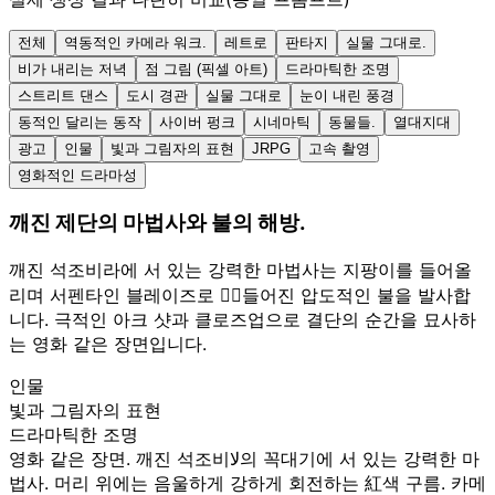
전체
역동적인 카메라 워크.
레트로
판타지
실물 그대로.
비가 내리는 저녁
점 그림 (픽셀 아트)
드라마틱한 조명
스트리트 댄스
도시 경관
실물 그대로
눈이 내린 풍경
동적인 달리는 동작
사이버 펑크
시네마틱
동물들.
열대지대
광고
인물
빛과 그림자의 표현
JRPG
고속 촬영
영화적인 드라마성
깨진 제단의 마법사와 불의 해방.
깨진 석조비라에 서 있는 강력한 마법사는 지팡이를 들어올
리며 서펜타인 블레이즈로 감ْ들어진 압도적인 불을 발사합
니다. 극적인 아크 샷과 클로즈업으로 결단의 순간을 묘사하
는 영화 같은 장면입니다.
인물
빛과 그림자의 표현
드라마틱한 조명
영화 같은 장면. 깨진 석조비ﻻ의 꼭대기에 서 있는 강력한 마
법사. 머리 위에는 음울하게 강하게 회전하는 紅색 구름. 카메