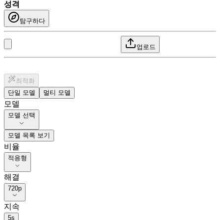
성격
탐구하다
업로드
최적화
단일 모델
멀티 모델
모델
모델 선택
모델 목록 보기
비율
적응형
해결
720p
지속
5
s