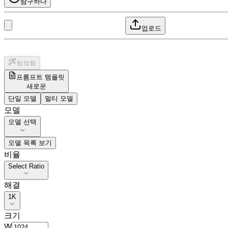
탐구하다
업로드
최적화
프롬프트 템플릿
새로운
단일 모델
멀티 모델
모델
모델 선택
모델 목록 보기
비율
Select Ratio
해결
1K
크기
W