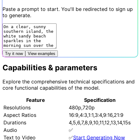
Paste a prompt to start. You'll be redirected to sign up
to generate.
Try it now
View examples
Capabilities & parameters
Explore the comprehensive technical specifications and
core functional capabilities of the model.
Feature
Specification
Resolutions
480p,720p
Aspect Ratios
16:9,4:3,1:1,3:4,9:16,21:9
Durations
4,5,6,7,8,9,10,11,12,13,14,15s
Audio
✅
Text to Video
✅
Start Generating Now