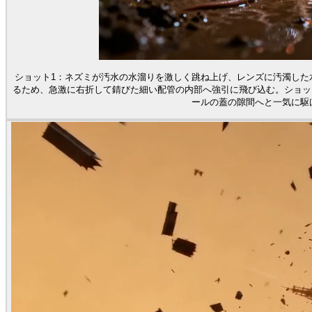
ショット1：ネズミが汚水の水溜りを激しく跳ね上げ、レンズに汚濁した
るため、急激に右折して錆びた細い配管の内部へ強引に飛び込む。ショッ
ールの蓋の隙間へと一気に駆