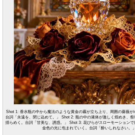
Shot 1: 香水瓶の中から魔法のような黄金の霧が立ち上り、周囲の薔薇
台詞「永遠を、閉じ込めて。」 Shot 2: 瓶の中の液体が激しく煌めき、
揺らめく。台詞「甘美な、誘惑。」 Shot 3: 花びらがスローモーション
金色の光に包まれていく。台詞「酔いしれなさい。