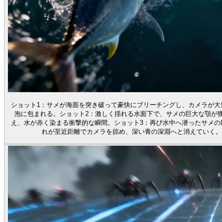
ショット1：サメが海面を突き破って豪快にブリーチングし、カメラが大
泡に包まれる。ショット2：激しく揺れる水面下で、サメの巨大な顎が
え、水が赤く染まる衝撃的な瞬間。ショット3：再び水中へ潜ったサメの
れが至近距離でカメラを掠め、深い青の深淵へと消えていく。