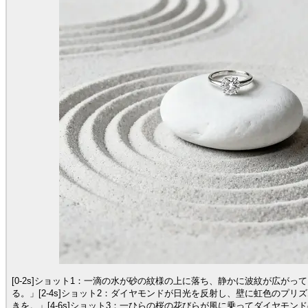
[0-2s]ショット1：一滴の水が砂の紋様の上に落ち、静かに波紋が広が
る。」[2-4s]ショット2：ダイヤモンドが日光を反射し、壁に虹色のプ
きを。」[4-6s]ショット3：一ひらの桜の花びらが風に乗ってダイヤモ