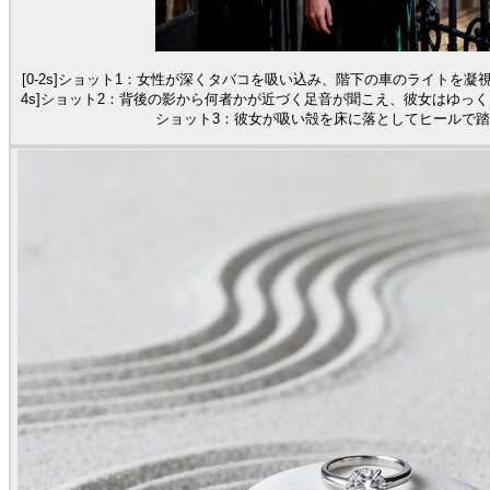
[0-2s]ショット1：女性が深くタバコを吸い込み、階下の車のライトを凝
4s]ショット2：背後の影から何者かが近づく足音が聞こえ、彼女はゆっくり
ショット3：彼女が吸い殻を床に落としてヒールで