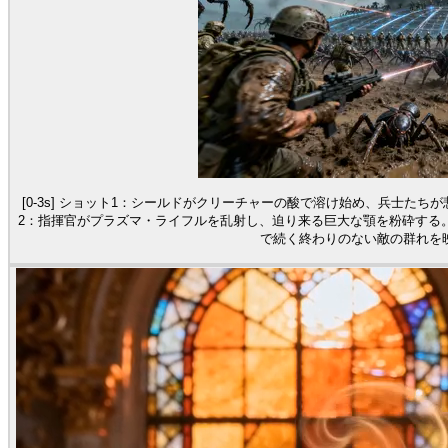
[0-3s] ショット1：シールドがクリーチャーの酸で溶け始め、兵士たちが
2：指揮官がプラズマ・ライフルを乱射し、迫り来る巨大な顎を粉砕する。台詞
で続く終わりのない敵の群れを