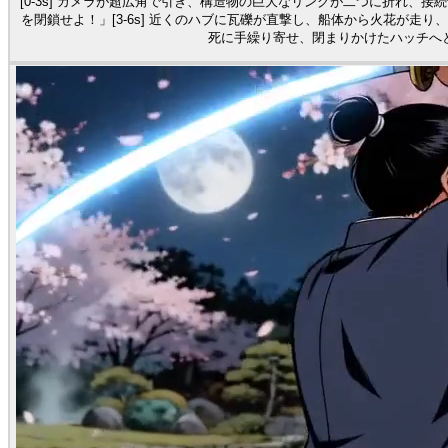
[0-3s] カメラが超広角で引き、構造物の巨大なリングが二つに折れ、
を閉鎖せよ！」[3-6s] 近くのハブに瓦礫が直撃し、船体から火花が走り、
死に手繰り寄せ、閉まりかけたハッチへ