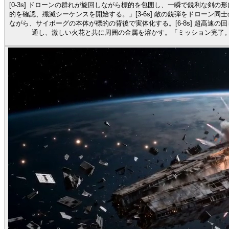
[0-3s] ドローンの群れが旋回しながら標的を包囲し、一瞬で鋭利な剣の
的を確認、殲滅シーケンスを開始する。」[3-6s] 敵の銃弾をドローン同
ながら、サイボーグの本体が標的の背後で実体化する。[6-8s] 超高速の
通し、激しい火花と共に周囲の金属を溶かす。「ミッション完了