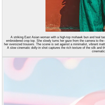
A striking East Asian woman with a high-top mohawk bun and teal tass
embroidered crop top. She slowly turns her gaze from the camera to the 
her oversized trousers. The scene is set against a minimalist, vibrant matt
A slow cinematic dolly-in shot captures the rich texture of the silk and th
cinematic 